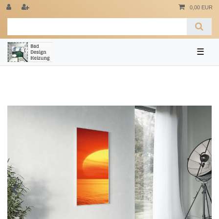
0,00 EUR
☰