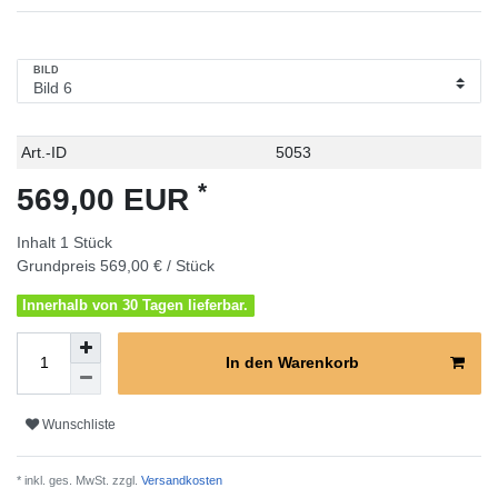
BILD
Technisches
Wert
Art.-ID
5053
Merkmal
*
569,00 EUR
Inhalt
1
Stück
Grundpreis
569,00 € / Stück
Innerhalb von 30 Tagen lieferbar.
In den Warenkorb
Wunschliste
* inkl. ges. MwSt. zzgl.
Versandkosten