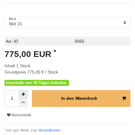
BILD
Technisches
Wert
Art.-ID
5055
Merkmal
*
775,00 EUR
Inhalt
1
Stück
Grundpreis
775,00 € / Stück
Innerhalb von 30 Tagen lieferbar.
In den Warenkorb
Wunschliste
* inkl. ges. MwSt. zzgl.
Versandkosten