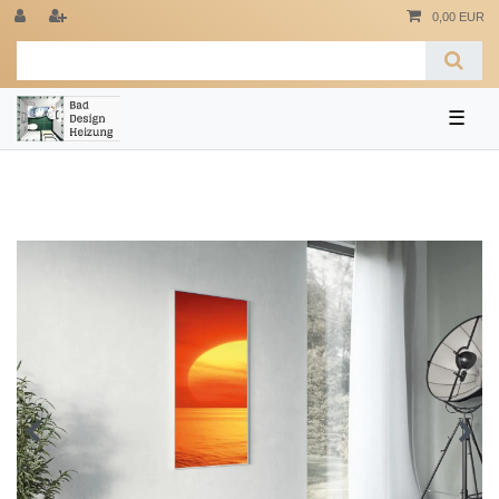
0,00 EUR
☰