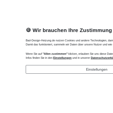
🍪 Wir brauchen Ihre Zustimmung
Bad-Design-Heizung.de nutzen Cookies und andere Technologien, damit 
Damit das funktioniert, sammeln wir Daten über unsere Nutzer und wie
Hotline
Wenn Sie auf
"Allen zustimmen"
klicken, erlauben Sie uns diese Date
Telefon:
02224 9806-116
Infos finden Sie in den
Einstellungen
und in unserer
Datenschutzerkl
E-Mail: bad-design-heizung@t-online.de
Einstellungen