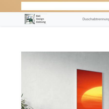
Duschabtrennu