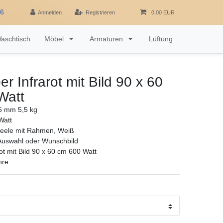
16
Anmelden
Registrieren
0,00 EUR
aschtisch
Möbel
Armaturen
Lüftung
r Infrarot mit Bild 90 x 60
Watt
5 mm 5,5 kg
Watt
eele mit Rahmen, Weiß
 Auswahl oder Wunschbild
ot mit Bild 90 x 60 cm 600 Watt
hre