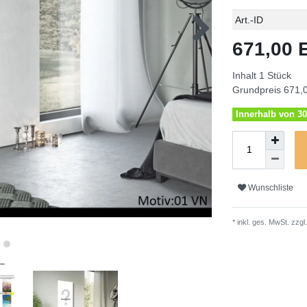
Technisches
Wert
Art.-ID
Merkmal
671,00
Inhalt
1
Stück
Grundpreis
671,0
Innerhalb von 30
Wunschliste
* inkl. ges. MwSt. zzgl.