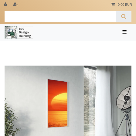
0,00 EUR
☰