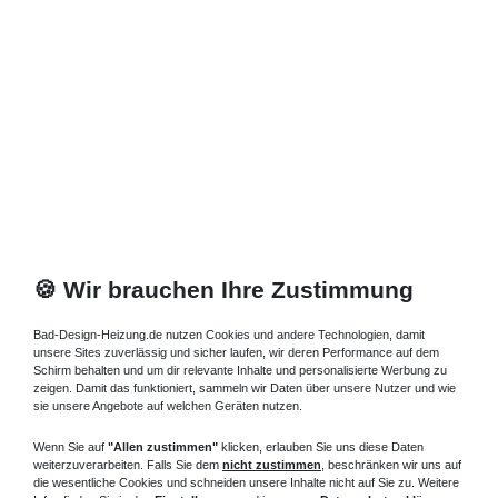
671,00 € *
Artikel anzeigen
*
inkl. ges. MwSt.
zzgl.
Versandkosten
🍪 Wir brauchen Ihre Zustimmung
Bad-Design-Heizung.de nutzen Cookies und andere Technologien, damit
unsere Sites zuverlässig und sicher laufen, wir deren Performance auf dem
Schirm behalten und um dir relevante Inhalte und personalisierte Werbung zu
zeigen. Damit das funktioniert, sammeln wir Daten über unsere Nutzer und wie
sie unsere Angebote auf welchen Geräten nutzen.
Wenn Sie auf
"Allen zustimmen"
klicken, erlauben Sie uns diese Daten
weiterzuverarbeiten. Falls Sie dem
nicht zustimmen
, beschränken wir uns auf
die wesentliche Cookies und schneiden unsere Inhalte nicht auf Sie zu. Weitere