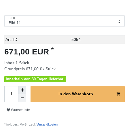
BILD
Technisches
Wert
Art.-ID
5054
Merkmal
*
671,00 EUR
Inhalt
1
Stück
Grundpreis
671,00 € / Stück
Innerhalb von 30 Tagen lieferbar.
In den Warenkorb
Wunschliste
* inkl. ges. MwSt. zzgl.
Versandkosten