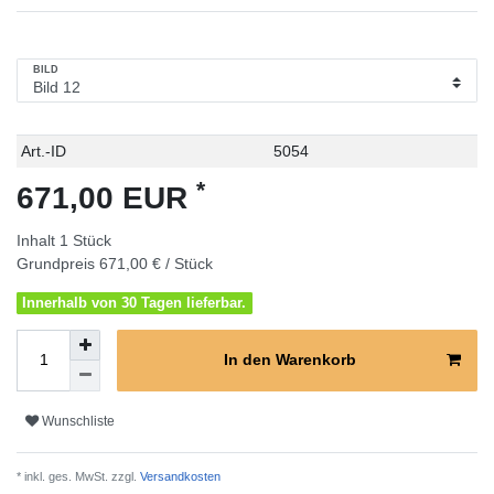
BILD
Technisches
Wert
Art.-ID
5054
Merkmal
*
671,00 EUR
Inhalt
1
Stück
Grundpreis
671,00 € / Stück
Innerhalb von 30 Tagen lieferbar.
In den Warenkorb
Wunschliste
* inkl. ges. MwSt. zzgl.
Versandkosten