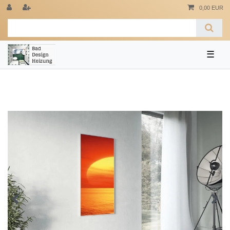
0,00 EUR
☰