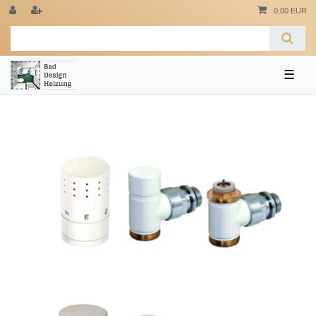
0,00 EUR
☰