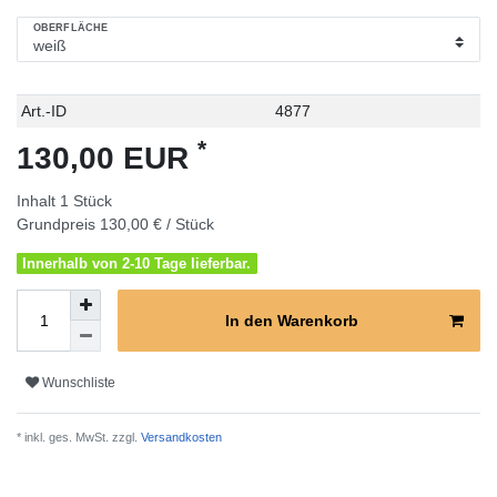
OBERFLÄCHE
Technisches
Wert
Art.-ID
4877
Merkmal
*
130,00 EUR
Inhalt
1
Stück
Grundpreis
130,00 € / Stück
Innerhalb von 2-10 Tage lieferbar.
In den Warenkorb
Wunschliste
* inkl. ges. MwSt. zzgl.
Versandkosten