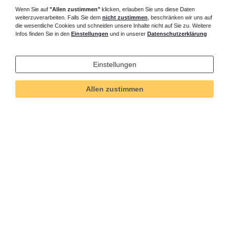
Wenn Sie auf
"Allen zustimmen"
klicken, erlauben Sie uns diese Daten
weiterzuverarbeiten. Falls Sie dem
nicht zustimmen
, beschränken wir uns auf
die wesentliche Cookies und schneiden unsere Inhalte nicht auf Sie zu. Weitere
Infos finden Sie in den
Einstellungen
und in unserer
Datenschutzerklärung
Technisches
Wert
Art.-ID
4877
Einstellungen
Merkmal
Allen zustimmen
Informationen
Versand und Zahlung
Bei Fragen helfen wir zum Ortstarif:
Kontakt
Sie möchten vom Kauf zurücktreten?
Kaufvertrag widerrufen