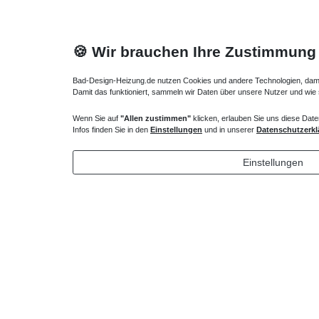
🍪 Wir brauchen Ihre Zustimmung
Bad-Design-Heizung.de nutzen Cookies und andere Technologien, damit 
Damit das funktioniert, sammeln wir Daten über unsere Nutzer und wie
Wenn Sie auf
"Allen zustimmen"
klicken, erlauben Sie uns diese Date
Design Handtuchheizkörper gebogen 1700 x 500
Badheizkö
Infos finden Sie in den
Einstellungen
und in unserer
Datenschutzerkl
mm 1506 Watt
Watt
778,96 € *
322,40
Einstellungen
*
inkl. ges. MwSt.
zzgl.
Versandkosten
*
inkl. ges