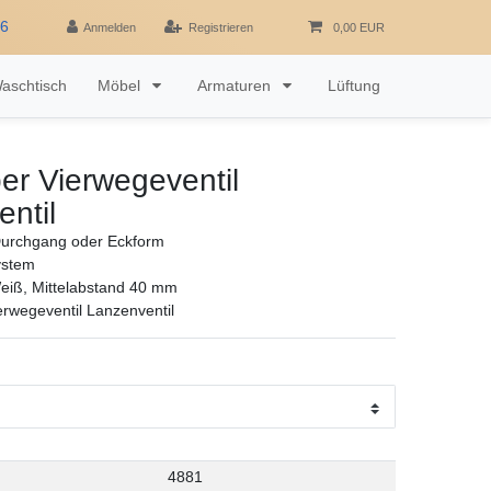
16
Anmelden
Registrieren
0,00 EUR
aschtisch
Möbel
Armaturen
Lüftung
er Vierwegeventil
ntil
Durchgang oder Eckform
ystem
eiß, Mittelabstand 40 mm
erwegeventil Lanzenventil
4881