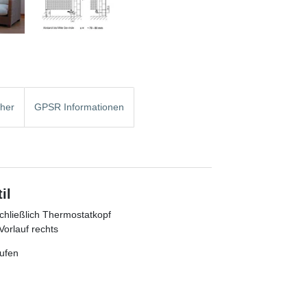
cher
GPSR Informationen
il
chließlich Thermostatkopf
orlauf rechts
aufen