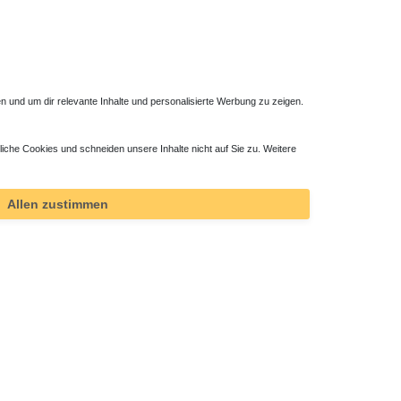
 und um dir relevante Inhalte und personalisierte Werbung zu zeigen.
liche Cookies und schneiden unsere Inhalte nicht auf Sie zu. Weitere
m ab 801
Badheizkörper 1300 x ab 500 mm 621 Watt
617,76 € *
Allen zustimmen
*
inkl. ges. MwSt.
zzgl.
Versandkosten