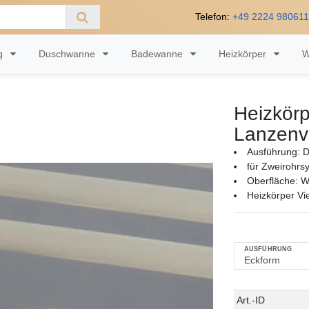
Telefon:
+49 2224 98061
ng
Duschwanne
Badewanne
Heizkörper
W
Heizkörp
Lanzenve
Ausführung: 
für Zweirohrs
Oberfläche: W
Heizkörper Vi
AUSFÜHRUNG
Technisches
Wert
Art.-ID