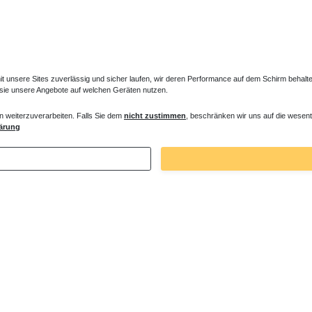
unsere Sites zuverlässig und sicher laufen, wir deren Performance auf dem Schirm behalten
 sie unsere Angebote auf welchen Geräten nutzen.
n weiterzuverarbeiten. Falls Sie dem
nicht zustimmen
, beschränken wir uns auf die wesent
rper vertikal 1600 x ab 450 mm ab 695
Badheizkörper vertikal 1800 x ab 450 m
ärung
Watt
 € *
347,36 € *
. MwSt.
zzgl.
Versandkosten
*
inkl. ges. MwSt.
zzgl.
Versandkosten
Zuletzt angesehene Artikel