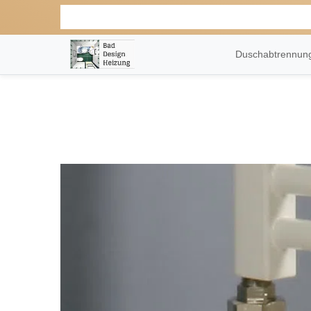
Duschabtrennu