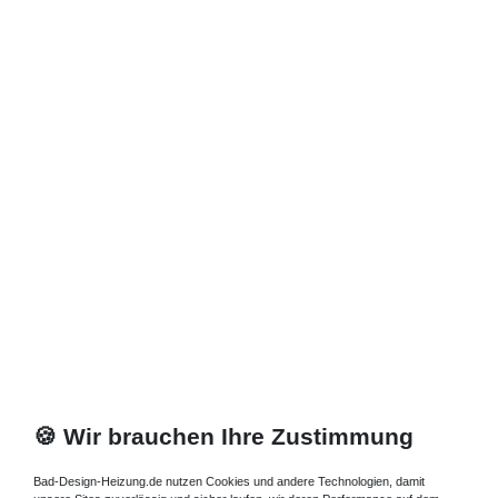
*
inkl. ges. MwSt.
zzgl.
Versandkosten
Zuletzt angesehene Artikel
Bad Paneelheizkörper 1700 x 500 mm 800 Watt
870,48 € *
Artikel anzeigen
*
inkl. ges. MwSt.
zzgl.
Versandkosten
🍪 Wir brauchen Ihre Zustimmung
Bad-Design-Heizung.de nutzen Cookies und andere Technologien, damit