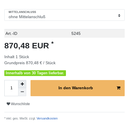
MITTELANSCHLUSS
Technisches
Wert
Art.-ID
5245
Merkmal
*
870,48 EUR
Inhalt
1
Stück
Grundpreis
870,48 € / Stück
Innerhalb von 30 Tagen lieferbar.
In den Warenkorb
Wunschliste
* inkl. ges. MwSt. zzgl.
Versandkosten