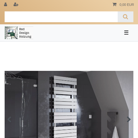
0,00 EUR
☰