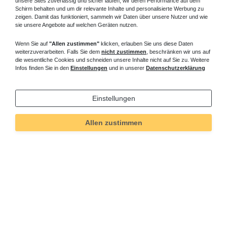
unsere Sites zuverlässig und sicher laufen, wir deren Performance auf dem
Schirm behalten und um dir relevante Inhalte und personalisierte Werbung zu
zeigen. Damit das funktioniert, sammeln wir Daten über unsere Nutzer und wie
sie unsere Angebote auf welchen Geräten nutzen.
Wenn Sie auf
"Allen zustimmen"
klicken, erlauben Sie uns diese Daten
weiterzuverarbeiten. Falls Sie dem
nicht zustimmen
, beschränken wir uns auf
die wesentliche Cookies und schneiden unsere Inhalte nicht auf Sie zu. Weitere
Infos finden Sie in den
Einstellungen
und in unserer
Datenschutzerklärung
Einstellungen
Allen zustimmen
Technisches
Wert
Art.-ID
5245
Merkmal
Informationen
Versand und Zahlung
Bei Fragen helfen wir zum Ortstarif: