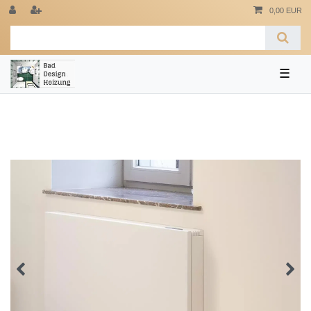
0,00 EUR
☰