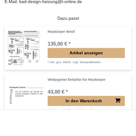
E-Mail: bad-design-heizung@t-online.de
Dazu passt
Heizkörper Ventil
135,00 € *
Artikel anzeigen
*
inkl. ges. MwSt.
zzgl.
Versandkosten
Verlängerter Entlüfter für Heizkörper
43,00 € *
In den Warenkorb
*
inkl. ges. MwSt.
zzgl.
Versandkosten
Verlängertes Ventil für Heizkörper Konvektor