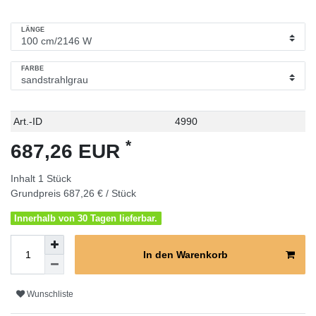
LÄNGE
FARBE
Technisches
Wert
Art.-ID
4990
Merkmal
*
687,26 EUR
Inhalt
1
Stück
Grundpreis
687,26 € / Stück
Innerhalb von 30 Tagen lieferbar.
In den Warenkorb
Wunschliste