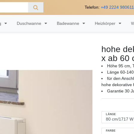
Telefon:
+49 2224 98061
ng
Duschwanne
Badewanne
Heizkörper
W
hohe dek
x ab 60
Höhe 95 cm, T
Länge 60-140
für den Ansch
hohe dekorative 
Garantie 30 J
LÄNGE
FARBE