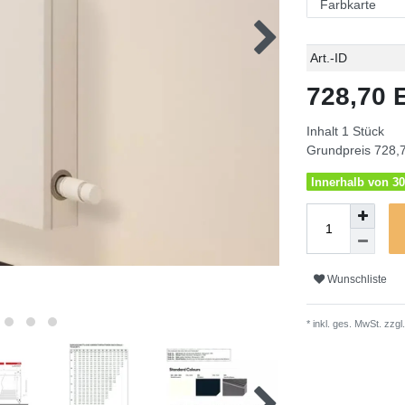
Technisches
Wert
Art.-ID
Merkmal
728,70
Inhalt
1
Stück
Grundpreis
728,7
Innerhalb von 30
Wunschliste
* inkl. ges. MwSt. zzgl.