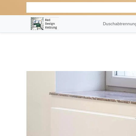
Duschabtrennu