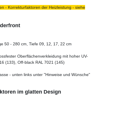
n - Korrekturfaktoren der Heizleistung - siehe
derfront
e 50 - 280 cm, Tiefe 09, 12, 17, 22 cm
tossfester Oberflächenverkleidung mit hoher UV-
16 (133), Off-black RAL 7021 (145)
asse - unten links unter "Hinweise und Wünsche"
ktoren im glatten Design