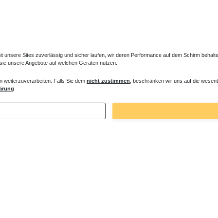
unsere Sites zuverlässig und sicher laufen, wir deren Performance auf dem Schirm behalten
 sie unsere Angebote auf welchen Geräten nutzen.
n weiterzuverarbeiten. Falls Sie dem
nicht zustimmen
, beschränken wir uns auf die wesent
es Ventil für Heizkörper Konvektor
Verlängerter Entlüfter für Heizkörper
ärung
€ *
43,00 € *
. MwSt.
zzgl.
Versandkosten
*
inkl. ges. MwSt.
zzgl.
Versandkosten
Zuletzt angesehene Artikel