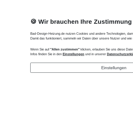
🍪 Wir brauchen Ihre Zustimmung
Bad-Design-Heizung.de nutzen Cookies und andere Technologien, damit 
Damit das funktioniert, sammeln wir Daten über unsere Nutzer und wie
Wenn Sie auf
"Allen zustimmen"
klicken, erlauben Sie uns diese Date
Heizkörper Ventil
Verlängert
Infos finden Sie in den
Einstellungen
und in unserer
Datenschutzerkl
135,00 € *
72,32 
Einstellungen
*
inkl. ges. MwSt.
zzgl.
Versandkosten
*
inkl. ges