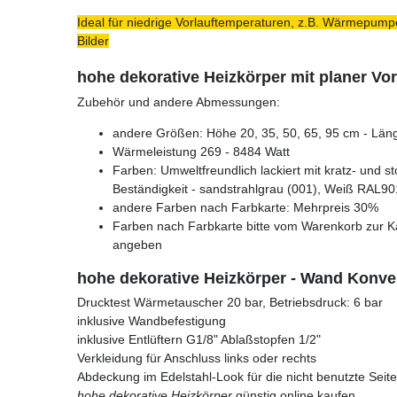
Ideal für niedrige Vorlauftemperaturen, z.B. Wärmepumpe
Bilder
hohe dekorative Heizkörper mit planer Vor
Zubehör und andere Abmessungen:
andere Größen: Höhe 20, 35, 50, 65, 95 cm - Läng
Wärmeleistung 269 - 8484 Watt
Farben: Umweltfreundlich lackiert mit kratz- und s
Beständigkeit - sandstrahlgrau (001), Weiß RAL90
andere Farben nach Farbkarte: Mehrpreis 30%
Farben nach Farbkarte bitte vom Warenkorb zur K
angeben
hohe dekorative Heizkörper - Wand Konve
Drucktest Wärmetauscher 20 bar, Betriebsdruck: 6 bar
inklusive Wandbefestigung
inklusive Entlüftern G1/8" Ablaßstopfen 1/2"
Verkleidung für Anschluss links oder rechts
Abdeckung im Edelstahl-Look für die nicht benutzte Seite
hohe dekorative Heizkörper
günstig online kaufen.