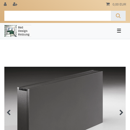
0,00 EUR
☰