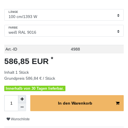
LÄNGE
FARBE
Technisches
Wert
Art.-ID
4988
Merkmal
*
586,85 EUR
Inhalt
1
Stück
Grundpreis
586,84 € / Stück
Innerhalb von 30 Tagen lieferbar.
In den Warenkorb
Wunschliste