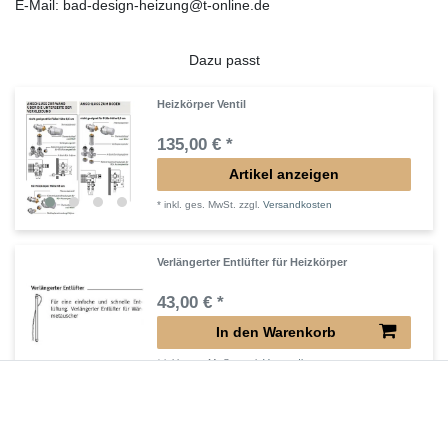
E-Mail: bad-design-heizung@t-online.de
Dazu passt
Heizkörper Ventil
135,00 € *
Artikel anzeigen
*
inkl. ges. MwSt.
zzgl.
Versandkosten
Verlängerter Entlüfter für Heizkörper
43,00 € *
In den Warenkorb
*
inkl. ges. MwSt.
zzgl.
Versandkosten
Verlängertes Ventil für Heizkörper Konvektor