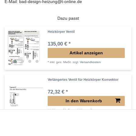
E-Mail: bad-design-heizung@t-online.de
Dazu passt
Heizkörper Ventil
135,00 € *
Artikel anzeigen
*
inkl. ges. MwSt.
zzgl.
Versandkosten
Verlängertes Ventil für Heizkörper Konvektor
72,32 € *
In den Warenkorb
*
inkl. ges. MwSt.
zzgl.
Versandkosten
Verlängerter Entlüfter für Heizkörper