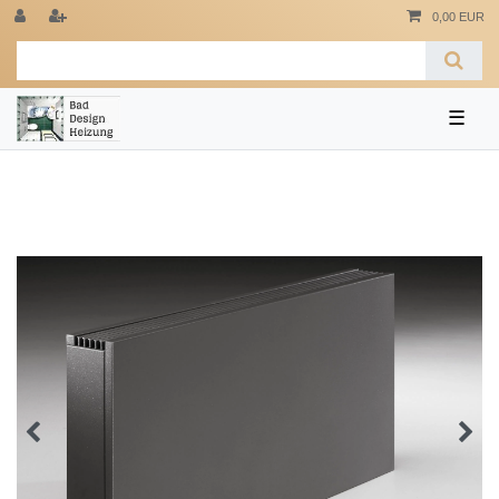
0,00 EUR
☰