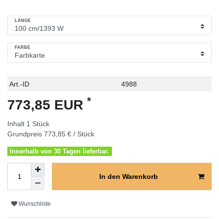
LÄNGE
FARBE
Technisches
Wert
Art.-ID
4988
Merkmal
*
773,85 EUR
Inhalt
1
Stück
Grundpreis
773,85 € / Stück
Innerhalb von 30 Tagen lieferbar.
In den Warenkorb
Wunschliste