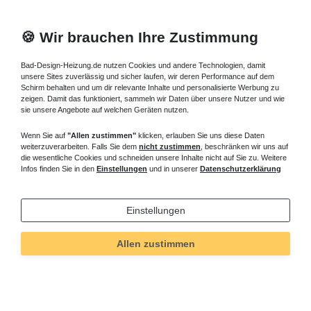
🍪 Wir brauchen Ihre Zustimmung
Bad-Design-Heizung.de nutzen Cookies und andere Technologien, damit
unsere Sites zuverlässig und sicher laufen, wir deren Performance auf dem
Schirm behalten und um dir relevante Inhalte und personalisierte Werbung zu
zeigen. Damit das funktioniert, sammeln wir Daten über unsere Nutzer und wie
sie unsere Angebote auf welchen Geräten nutzen.
Wenn Sie auf
"Allen zustimmen"
klicken, erlauben Sie uns diese Daten
weiterzuverarbeiten. Falls Sie dem
nicht zustimmen
, beschränken wir uns auf
die wesentliche Cookies und schneiden unsere Inhalte nicht auf Sie zu. Weitere
Infos finden Sie in den
Einstellungen
und in unserer
Datenschutzerklärung
Einstellungen
Allen zustimmen
Technisches
Wert
Art.-ID
4992