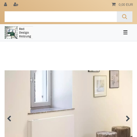
0,00 EUR
☰