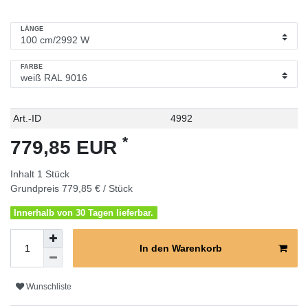
LÄNGE
FARBE
Technisches
Wert
Art.-ID
4992
Merkmal
*
779,85 EUR
Inhalt
1
Stück
Grundpreis
779,85 € / Stück
Innerhalb von 30 Tagen lieferbar.
In den Warenkorb
Wunschliste