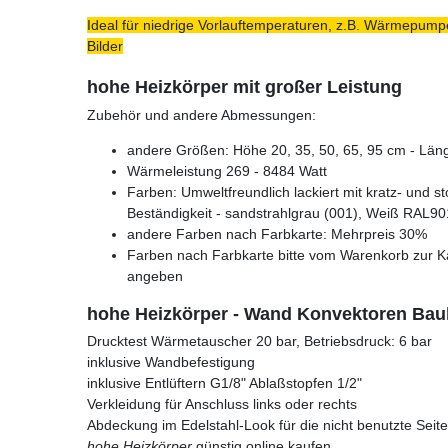
Ideal für niedrige Vorlauftemperaturen, z.B. Wärmepumpe
Bilder
hohe Heizkörper mit großer Leistung
Zubehör und andere Abmessungen:
andere Größen: Höhe 20, 35, 50, 65, 95 cm - Läng
Wärmeleistung 269 - 8484 Watt
Farben: Umweltfreundlich lackiert mit kratz- und s
Beständigkeit - sandstrahlgrau (001), Weiß RAL90
andere Farben nach Farbkarte: Mehrpreis 30%
Farben nach Farbkarte bitte vom Warenkorb zur K
angeben
hohe Heizkörper - Wand Konvektoren Ba
Drucktest Wärmetauscher 20 bar, Betriebsdruck: 6 bar
inklusive Wandbefestigung
inklusive Entlüftern G1/8" Ablaßstopfen 1/2"
Verkleidung für Anschluss links oder rechts
Abdeckung im Edelstahl-Look für die nicht benutzte Seite
hohe Heizkörper
günstig online kaufen.