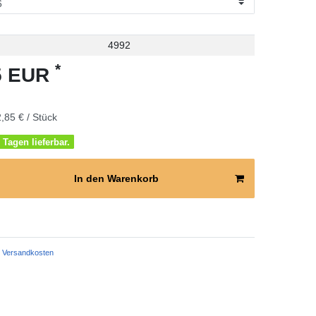
4992
*
85 EUR
,85 € / Stück
 Tagen lieferbar.
In den Warenkorb
Versandkosten