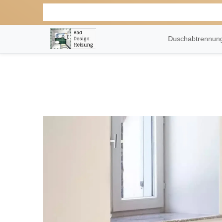
Duschabtrennu