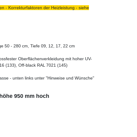
n - Korrekturfaktoren der Heizleistung - siehe
e 50 - 280 cm, Tiefe 09, 12, 17, 22 cm
tossfester Oberflächenverkleidung mit hoher UV-
16 (133), Off-black RAL 7021 (145)
asse - unten links unter "Hinweise und Wünsche"
uhöhe 950 mm hoch