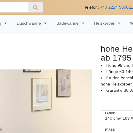
Telefon:
+49 2224 98061
ng
Duschwanne
Badewanne
Heizkörper
W
hohe Hei
ab 1795
Höhe 95 cm, T
Länge 60-140
für den Ansch
hohe Heizkörper 
Garantie 30 J
LÄNGE
FARBE