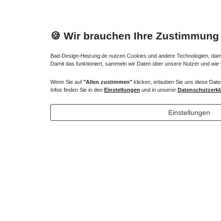
🍪 Wir brauchen Ihre Zustimmung
Bad-Design-Heizung.de nutzen Cookies und andere Technologien, damit 
Damit das funktioniert, sammeln wir Daten über unsere Nutzer und wie
Wenn Sie auf
"Allen zustimmen"
klicken, erlauben Sie uns diese Date
Heizkörper Ventil
Verlängert
Infos finden Sie in den
Einstellungen
und in unserer
Datenschutzerkl
135,00 € *
43,00 
Einstellungen
*
inkl. ges. MwSt.
zzgl.
Versandkosten
*
inkl. ges