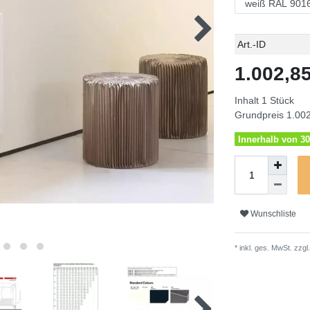
Technisches
Wert
Art.-ID
Merkmal
1.002,
Inhalt
1
Stück
Grundpreis
1.002
Innerhalb von 30
Wunschliste
* inkl. ges. MwSt. zzgl.