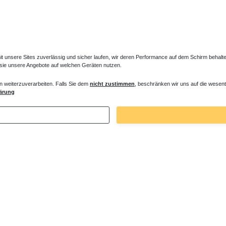
unsere Sites zuverlässig und sicher laufen, wir deren Performance auf dem Schirm behalten
 sie unsere Angebote auf welchen Geräten nutzen.
n weiterzuverarbeiten. Falls Sie dem
nicht zustimmen
, beschränken wir uns auf die wesent
er Entlüfter für Heizkörper
Verlängertes Ventil für Heizkörper Konve
ärung
€ *
72,32 € *
. MwSt.
zzgl.
Versandkosten
*
inkl. ges. MwSt.
zzgl.
Versandkosten
Zuletzt angesehene Artikel