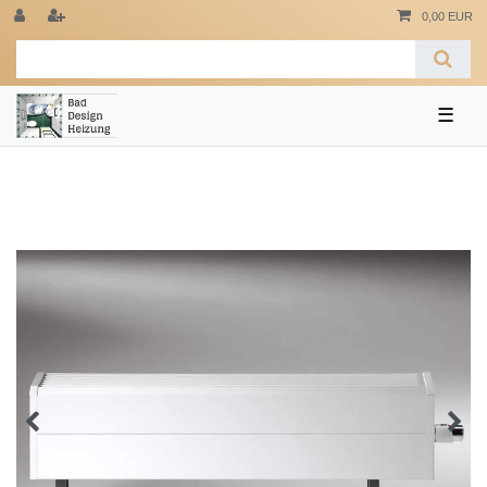
0,00 EUR
☰