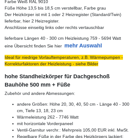
Farbe Weiß RAL 9010
Füße Höhe 13,5 bis 18,5 cm verstellbar, Farbe grau
Der Heizkörper ist mit 1 oder 2 Heizregister (Standard/Twin)
lieferbar, hier 2 Heizregister.
Anschlüsse einseitig links oder rechts vertauschbar
lieferbare Längen 40 - 300 cm Heizleistung 759 - 5694 Watt
mehr Auswahl
eine Übersicht finden Sie hier
Ideal für niedrige Vorlauftemperaturen, z.B. Wärmepumpen -
Korrekturfaktoren der Heizleistung - siehe Bilder
hohe Standheizkörper für Dachgeschoß
Bauhöhe 500 mm + Füße
Zubehör und andere Abmessungen:
andere Größen: Höhe 20, 30, 40, 50 cm - Länge 40 - 300
cm, Tiefe 13, 18, 23 cm
Wärmeleistung 262 - 7746 Watt
mit horizontale Vorderpaneel
Ventil-Garnitur verchr.: Mehrpreis 105,00 EUR inkl. MwSt.
Regelbare Füße in der Farbe des Heizkörpers lackiert: