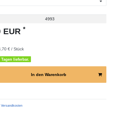
4993
*
70 EUR
,70 € / Stück
 Tagen lieferbar.
In den Warenkorb
Versandkosten