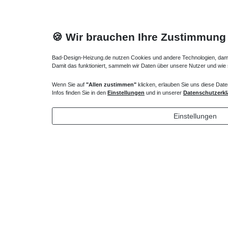
🍪 Wir brauchen Ihre Zustimmung
Bad-Design-Heizung.de nutzen Cookies und andere Technologien, damit 
Damit das funktioniert, sammeln wir Daten über unsere Nutzer und wie
Wenn Sie auf
"Allen zustimmen"
klicken, erlauben Sie uns diese Date
Heizkörper Ventil
Verlängert
Infos finden Sie in den
Einstellungen
und in unserer
Datenschutzerkl
135,00 € *
43,00 
Einstellungen
*
inkl. ges. MwSt.
zzgl.
Versandkosten
*
inkl. ges