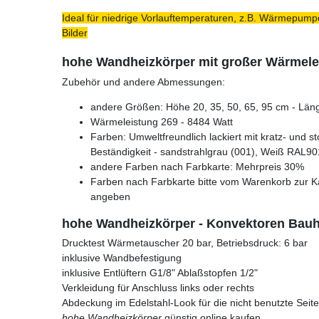
Ideal für niedrige Vorlauftemperaturen, z.B. Wärmepumpe
Bilder
hohe Wandheizkörper mit großer Wärmele
Zubehör und andere Abmessungen:
andere Größen: Höhe 20, 35, 50, 65, 95 cm - Läng
Wärmeleistung 269 - 8484 Watt
Farben: Umweltfreundlich lackiert mit kratz- und s
Beständigkeit - sandstrahlgrau (001), Weiß RAL90
andere Farben nach Farbkarte: Mehrpreis 30%
Farben nach Farbkarte bitte vom Warenkorb zur K
angeben
hohe Wandheizkörper - Konvektoren Bau
Drucktest Wärmetauscher 20 bar, Betriebsdruck: 6 bar
inklusive Wandbefestigung
inklusive Entlüftern G1/8" Ablaßstopfen 1/2"
Verkleidung für Anschluss links oder rechts
Abdeckung im Edelstahl-Look für die nicht benutzte Seite
hohe Wandheizkörper
günstig online kaufen.