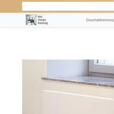
Duschabtrennu