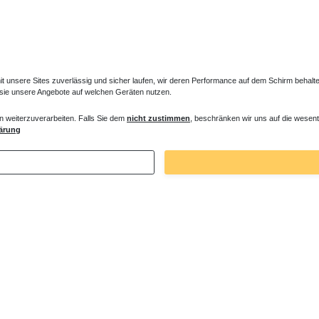
unsere Sites zuverlässig und sicher laufen, wir deren Performance auf dem Schirm behalten
 sie unsere Angebote auf welchen Geräten nutzen.
n weiterzuverarbeiten. Falls Sie dem
nicht zustimmen
, beschränken wir uns auf die wesent
er Entlüfter für Heizkörper
Verlängertes Ventil für Heizkörper Konve
ärung
€ *
72,32 € *
. MwSt.
zzgl.
Versandkosten
*
inkl. ges. MwSt.
zzgl.
Versandkosten
Zuletzt angesehene Artikel