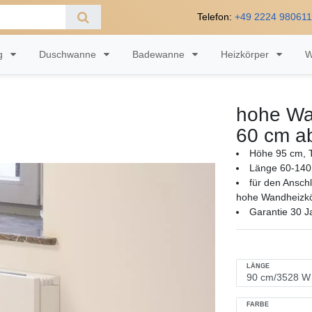
Telefon:
+49 2224 98061
ng
Duschwanne
Badewanne
Heizkörper
W
hohe Wa
60 cm a
Höhe 95 cm, T
Länge 60-140
für den Ansch
hohe Wandheizkö
Garantie 30 J
LÄNGE
FARBE