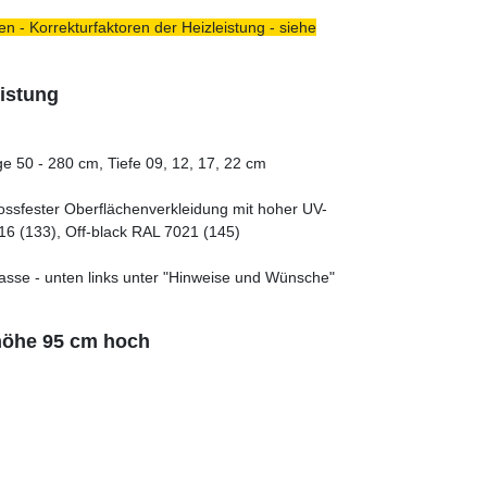
n - Korrekturfaktoren der Heizleistung - siehe
istung
e 50 - 280 cm, Tiefe 09, 12, 17, 22 cm
tossfester Oberflächenverkleidung mit hoher UV-
16 (133), Off-black RAL 7021 (145)
asse - unten links unter "Hinweise und Wünsche"
höhe 95 cm hoch