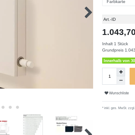
Technisches
Wert
Art.-ID
Merkmal
1.043,
Inhalt
1
Stück
Grundpreis
1.043
Innerhalb von 30
Wunschliste
* inkl. ges. MwSt. zzgl.