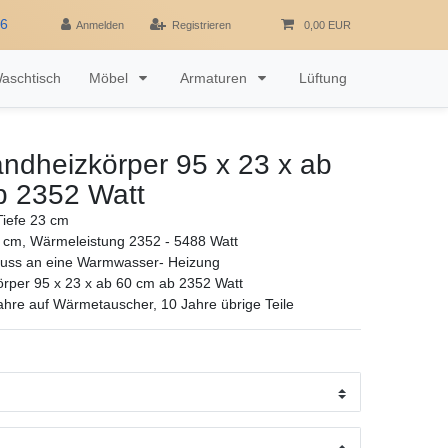
16
Anmelden
Registrieren
0,00 EUR
aschtisch
Möbel
Armaturen
Lüftung
ndheizkörper 95 x 23 x ab
b 2352 Watt
iefe 23 cm
 cm, Wärmeleistung 2352 - 5488 Watt
luss an eine Warmwasser- Heizung
rper 95 x 23 x ab 60 cm ab 2352 Watt
ahre auf Wärmetauscher, 10 Jahre übrige Teile