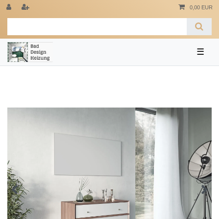
0,00 EUR
☰