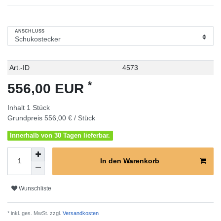
ANSCHLUSS
Technisches
Wert
Art.-ID
4573
Merkmal
*
556,00 EUR
Inhalt
1
Stück
Grundpreis
556,00 € / Stück
Innerhalb von 30 Tagen lieferbar.
In den Warenkorb
Wunschliste
* inkl. ges. MwSt. zzgl.
Versandkosten