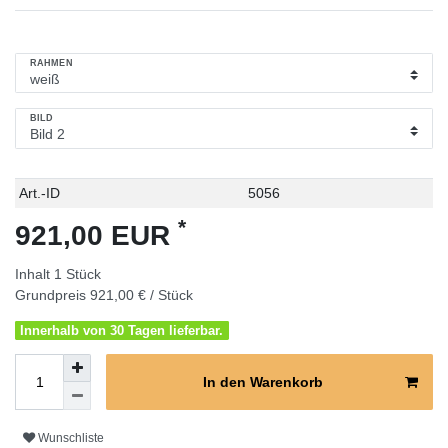
RAHMEN
BILD
Technisches
Wert
Art.-ID
5056
Merkmal
*
921,00 EUR
Inhalt
1
Stück
Grundpreis
921,00 € / Stück
Innerhalb von 30 Tagen lieferbar.
In den Warenkorb
Wunschliste