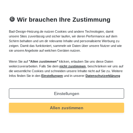
🍪 Wir brauchen Ihre Zustimmung
Bad-Design-Heizung.de nutzen Cookies und andere Technologien, damit
unsere Sites zuverlässig und sicher laufen, wir deren Performance auf dem
Schirm behalten und um dir relevante Inhalte und personalisierte Werbung zu
zeigen. Damit das funktioniert, sammeln wir Daten über unsere Nutzer und wie
sie unsere Angebote auf welchen Geräten nutzen.
Wenn Sie auf
"Allen zustimmen"
klicken, erlauben Sie uns diese Daten
weiterzuverarbeiten. Falls Sie dem
nicht zustimmen
, beschränken wir uns auf
die wesentliche Cookies und schneiden unsere Inhalte nicht auf Sie zu. Weitere
Infos finden Sie in den
Einstellungen
und in unserer
Datenschutzerklärung
Einstellungen
Allen zustimmen
Technisches
Wert
Art.-ID
5056