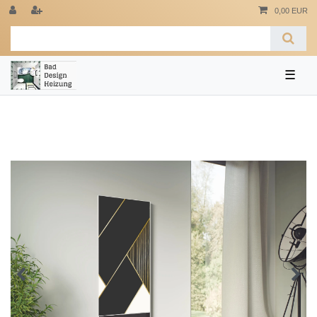
0,00 EUR
☰