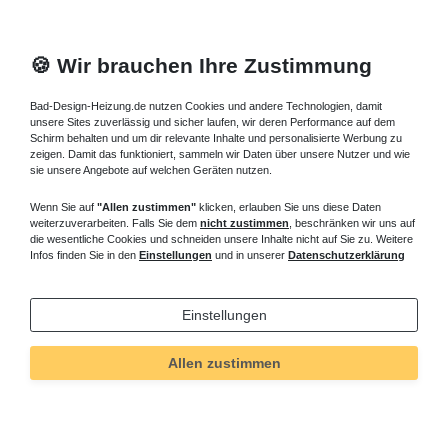
🍪 Wir brauchen Ihre Zustimmung
Bad-Design-Heizung.de nutzen Cookies und andere Technologien, damit
unsere Sites zuverlässig und sicher laufen, wir deren Performance auf dem
Schirm behalten und um dir relevante Inhalte und personalisierte Werbung zu
zeigen. Damit das funktioniert, sammeln wir Daten über unsere Nutzer und wie
sie unsere Angebote auf welchen Geräten nutzen.
Wenn Sie auf
"Allen zustimmen"
klicken, erlauben Sie uns diese Daten
weiterzuverarbeiten. Falls Sie dem
nicht zustimmen
, beschränken wir uns auf
die wesentliche Cookies und schneiden unsere Inhalte nicht auf Sie zu. Weitere
Infos finden Sie in den
Einstellungen
und in unserer
Datenschutzerklärung
Einstellungen
Allen zustimmen
Technisches
Wert
Art.-ID
5056