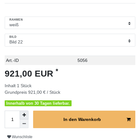
RAHMEN
BILD
Technisches
Wert
Art.-ID
5056
Merkmal
*
921,00 EUR
Inhalt
1
Stück
Grundpreis
921,00 € / Stück
Innerhalb von 30 Tagen lieferbar.
In den Warenkorb
Wunschliste