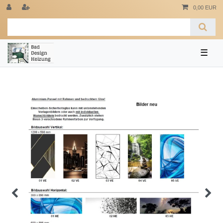
0,00 EUR
☰