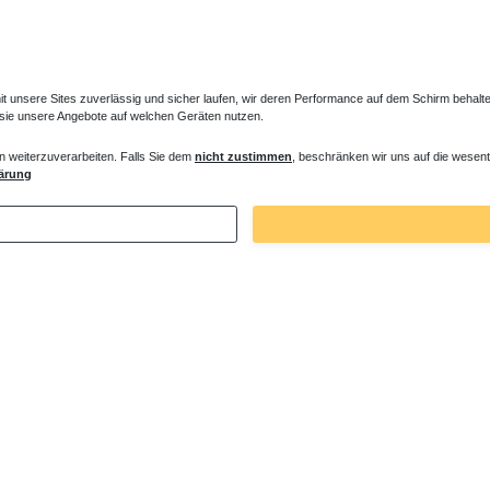
unsere Sites zuverlässig und sicher laufen, wir deren Performance auf dem Schirm behalten
 sie unsere Angebote auf welchen Geräten nutzen.
n weiterzuverarbeiten. Falls Sie dem
nicht zustimmen
, beschränken wir uns auf die wesent
ärung
5058
Bei Fragen helfen wir zum Ortstarif: