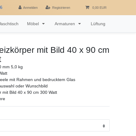
16
Anmelden
Registrieren
0,00 EUR
aschtisch
Möbel
Armaturen
Lüftung
heizkörper mit Bild 40 x 90 cm
t
0 mm 5,0 kg
Watt
eele mit Rahmen und bedrucktem Glas
 Auswahl oder Wunschbild
r mit Bild 40 x 90 cm 300 Watt
hre