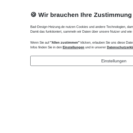
🍪 Wir brauchen Ihre Zustimmung
Bad-Design-Heizung.de nutzen Cookies und andere Technologien, damit 
Damit das funktioniert, sammeln wir Daten über unsere Nutzer und wie
Wenn Sie auf
"Allen zustimmen"
klicken, erlauben Sie uns diese Date
Infos finden Sie in den
Einstellungen
und in unserer
Datenschutzerkl
Infrarotheizkörper mit Bild 40 x 90 cm 300 Watt
Einstellungen
621,00 € *
*
inkl. ges. MwSt.
zzgl.
Versandkosten
Technisches
Wert
Art.-ID
Merkmal
Informationen