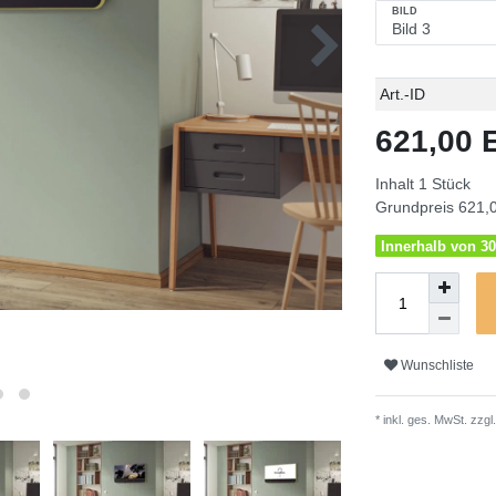
BILD
Technisches
Wert
Art.-ID
Merkmal
621,00
Inhalt
1
Stück
Grundpreis
621,0
Innerhalb von 30
Wunschliste
* inkl. ges. MwSt. zzgl.