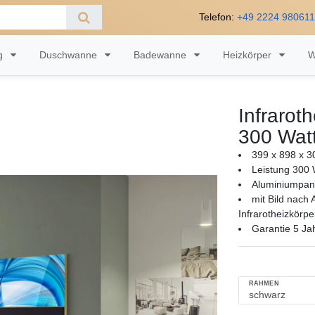
Telefon:
+49 2224 98061
ng
Duschwanne
Badewanne
Heizkörper
W
Infrarot
300 Wat
399 x 898 x 3
Leistung 300 
Aluminiumpan
mit Bild nach
Infrarotheizkörpe
Garantie 5 Ja
RAHMEN