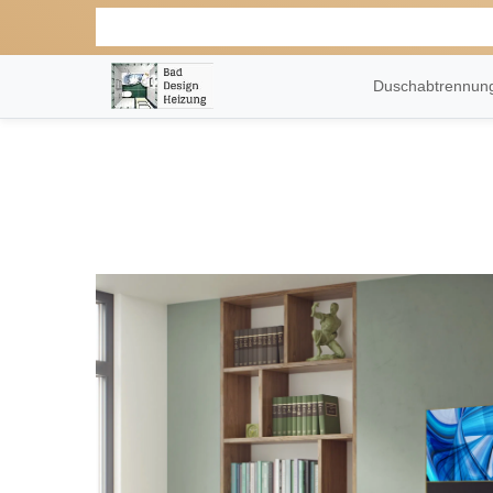
Duschabtrennu