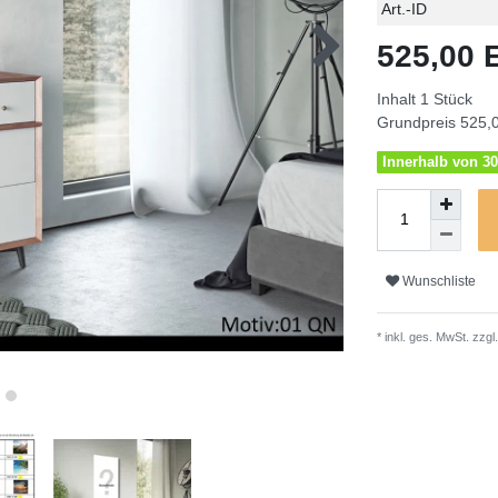
Technisches
Wert
Art.-ID
Merkmal
525,00
Inhalt
1
Stück
Grundpreis
525,0
Innerhalb von 30
Wunschliste
* inkl. ges. MwSt. zzgl.