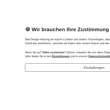
🍪 Wir brauchen Ihre Zustimmung
Bad-Design-Heizung.de nutzen Cookies und andere Technologien, damit 
Damit das funktioniert, sammeln wir Daten über unsere Nutzer und wie
Hotline
Wenn Sie auf
"Allen zustimmen"
klicken, erlauben Sie uns diese Date
Telefon:
02224 9806-116
Infos finden Sie in den
Einstellungen
und in unserer
Datenschutzerkl
E-Mail: bad-design-heizung@t-online.de
Einstellungen