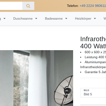
Telefon:
+49 2224 98061
ng
Duschwanne
Badewanne
Heizkörper
W
Infrarot
400 Wat
600 x 600 x 2
Leistung 400 
Aluminiumpan
Infrarotheizkörpe
Garantie 5 Ja
BILD