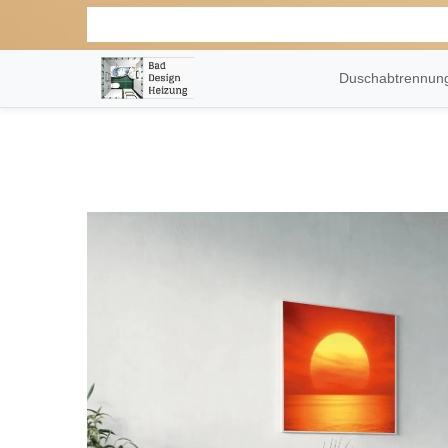
Duschabtrennu