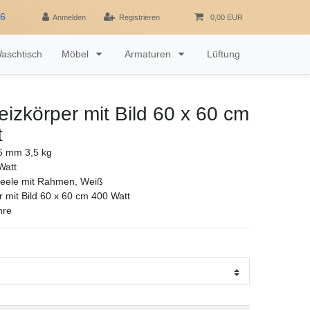
16
Anmelden
Registrieren
0,00 EUR
aschtisch
Möbel
Armaturen
Lüftung
heizkörper mit Bild 60 x 60 cm
t
5 mm 3,5 kg
Watt
eele mit Rahmen, Weiß
r mit Bild 60 x 60 cm 400 Watt
hre