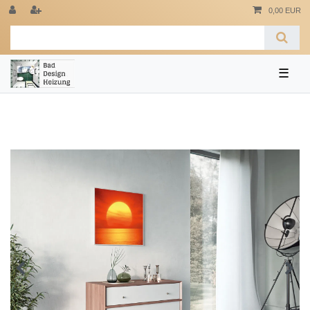
0,00 EUR
☰