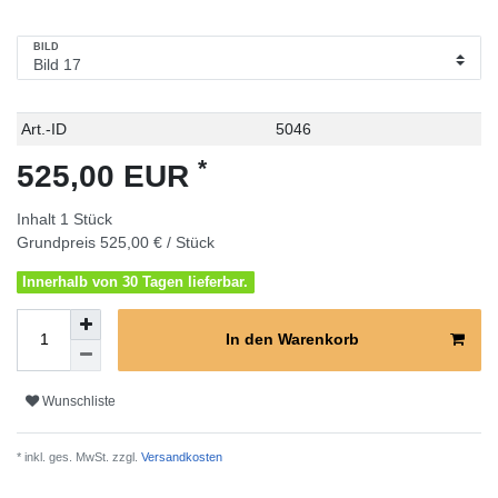
BILD
Technisches
Wert
Art.-ID
5046
Merkmal
*
525,00 EUR
Inhalt
1
Stück
Grundpreis
525,00 € / Stück
Innerhalb von 30 Tagen lieferbar.
In den Warenkorb
Wunschliste
* inkl. ges. MwSt. zzgl.
Versandkosten