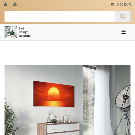
0,00 EUR
☰