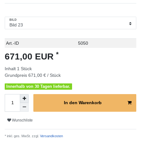
BILD
Technisches
Wert
Art.-ID
5050
Merkmal
*
671,00 EUR
Inhalt
1
Stück
Grundpreis
671,00 € / Stück
Innerhalb von 30 Tagen lieferbar.
In den Warenkorb
Wunschliste
* inkl. ges. MwSt. zzgl.
Versandkosten