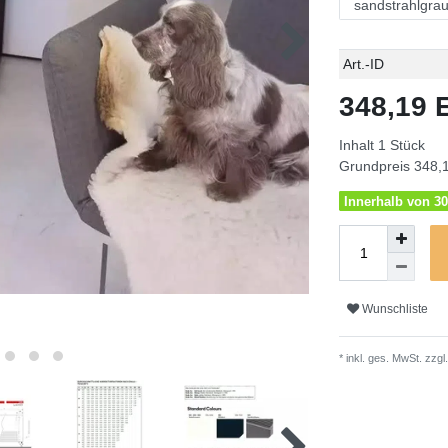
Technisches
Wert
Art.-ID
Merkmal
348,19
Inhalt
1
Stück
Grundpreis
348,1
Innerhalb von 30
Wunschliste
* inkl. ges. MwSt. zzgl.