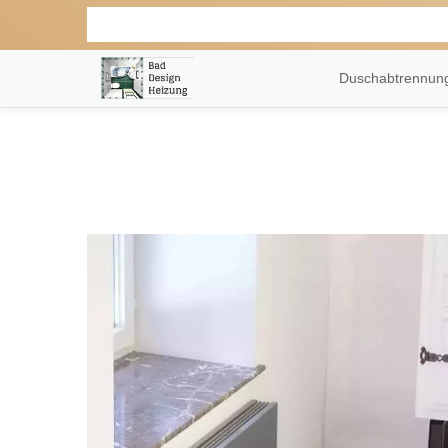
Duschabtrennu