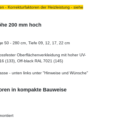
n - Korrekturfaktoren der Heizleistung - siehe
höhe 200 mm hoch
e 50 - 280 cm, Tiefe 09, 12, 17, 22 cm
tossfester Oberflächenverkleidung mit hoher UV-
16 (133), Off-black RAL 7021 (145)
asse - unten links unter "Hinweise und Wünsche"
toren in kompakte Bauweise
montiert