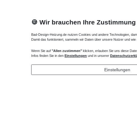
🍪 Wir brauchen Ihre Zustimmung
Bad-Design-Heizung.de nutzen Cookies und andere Technologien, damit 
Damit das funktioniert, sammeln wir Daten über unsere Nutzer und wie
Wenn Sie auf
"Allen zustimmen"
klicken, erlauben Sie uns diese Date
Heizkörper Ventil
Infos finden Sie in den
Einstellungen
und in unserer
Datenschutzerkl
135,00 € *
Einstellungen
*
inkl. ges. MwSt.
zzgl.
Versandkosten