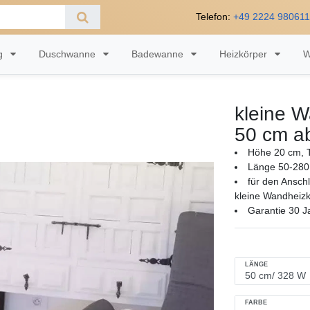
Telefon:
+49 2224 98061
ng
Duschwanne
Badewanne
Heizkörper
W
kleine W
50 cm a
Höhe 20 cm, T
Länge 50-280
für den Ansch
kleine Wandheizk
Garantie 30 J
LÄNGE
FARBE