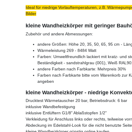
Ideal für niedrige Vorlauftemperaturen, z.B. Wärmepumpe
Bilder
kleine Wandheizkörper mit geringer Bau
Zubehör und andere Abmessungen:
andere Größen: Höhe 20, 35, 50, 65, 95 cm - Läng
Wärmeleistung 269 - 8484 Watt
Farben: Umweltfreundlich lackiert mit kratz- und s
Beständigkeit - sandstrahlgrau (001), Weiß RAL90
andere Farben nach Farbkarte: Mehrpreis 30%
Farben nach Farbkarte bitte vom Warenkorb zur K
angeben
kleine Wandheizkörper - niedrige Konvek
Drucktest Wärmetauscher 20 bar, Betriebsdruck: 6 bar
inklusive Wandbefestigung
inklusive Entlüftern G1/8" Ablaßstopfen 1/2"
Verkleidung für Anschluss links oder rechts, teilweise vor
Abdeckung im Edelstahl-Look für die nicht benutzte Seite
kleine Wandheizkörper
günstig online kaufen.