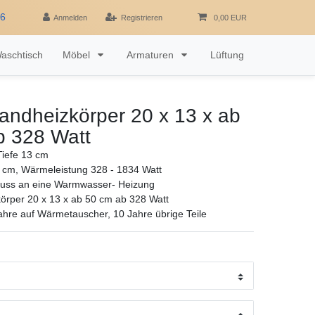
16
Anmelden
Registrieren
0,00 EUR
aschtisch
Möbel
Armaturen
Lüftung
andheizkörper 20 x 13 x ab
b 328 Watt
iefe 13 cm
 cm, Wärmeleistung 328 - 1834 Watt
luss an eine Warmwasser- Heizung
örper 20 x 13 x ab 50 cm ab 328 Watt
ahre auf Wärmetauscher, 10 Jahre übrige Teile