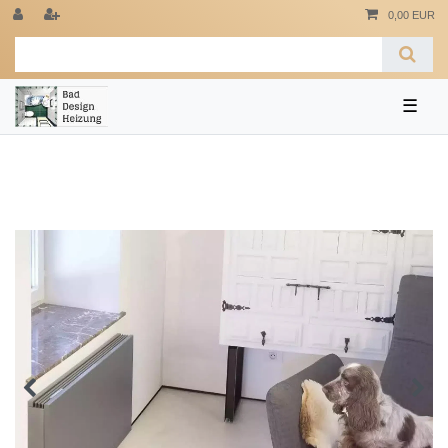
0,00 EUR
☰