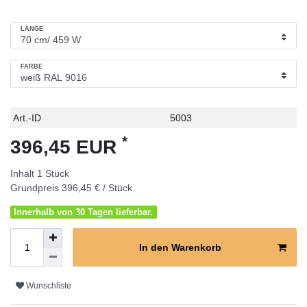
LÄNGE
FARBE
Technisches
Wert
Art.-ID
5003
Merkmal
*
396,45 EUR
Inhalt
1
Stück
Grundpreis
396,45 € / Stück
Innerhalb von 30 Tagen lieferbar.
In den Warenkorb
Wunschliste