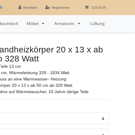
16
Anmelden
Registrieren
0,00 EUR
aschtisch
Möbel
Armaturen
Lüftung
andheizkörper 20 x 13 x ab
b 328 Watt
iefe 13 cm
 cm, Wärmeleistung 328 - 1834 Watt
luss an eine Warmwasser- Heizung
örper 20 x 13 x ab 50 cm ab 328 Watt
ahre auf Wärmetauscher, 10 Jahre übrige Teile