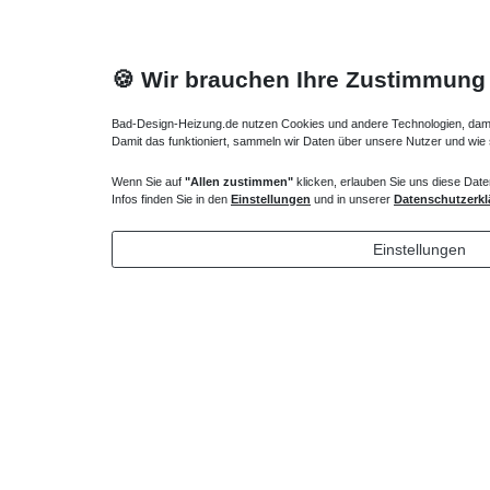
🍪 Wir brauchen Ihre Zustimmung
Bad-Design-Heizung.de nutzen Cookies und andere Technologien, damit 
Damit das funktioniert, sammeln wir Daten über unsere Nutzer und wie
Wenn Sie auf
"Allen zustimmen"
klicken, erlauben Sie uns diese Date
Heizkörper Ventil
Infos finden Sie in den
Einstellungen
und in unserer
Datenschutzerkl
135,00 € *
Einstellungen
*
inkl. ges. MwSt.
zzgl.
Versandkosten