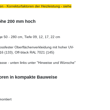
n - Korrekturfaktoren der Heizleistung - siehe
höhe 200 mm hoch
e 50 - 280 cm, Tiefe 09, 12, 17, 22 cm
tossfester Oberflächenverkleidung mit hoher UV-
16 (133), Off-black RAL 7021 (145)
asse - unten links unter "Hinweise und Wünsche"
toren in kompakte Bauweise
montiert