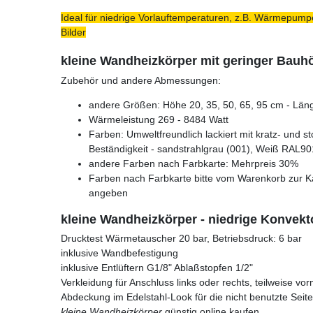
Ideal für niedrige Vorlauftemperaturen, z.B. Wärmepumpe
Bilder
kleine Wandheizkörper mit geringer Bau
Zubehör und andere Abmessungen:
andere Größen: Höhe 20, 35, 50, 65, 95 cm - Läng
Wärmeleistung 269 - 8484 Watt
Farben: Umweltfreundlich lackiert mit kratz- und s
Beständigkeit - sandstrahlgrau (001), Weiß RAL90
andere Farben nach Farbkarte: Mehrpreis 30%
Farben nach Farbkarte bitte vom Warenkorb zur K
angeben
kleine Wandheizkörper - niedrige Konvek
Drucktest Wärmetauscher 20 bar, Betriebsdruck: 6 bar
inklusive Wandbefestigung
inklusive Entlüftern G1/8" Ablaßstopfen 1/2"
Verkleidung für Anschluss links oder rechts, teilweise vor
Abdeckung im Edelstahl-Look für die nicht benutzte Seite
kleine Wandheizkörper
günstig online kaufen.