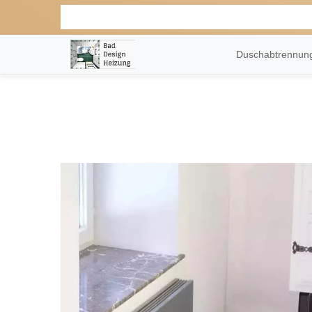
Duschabtrennu