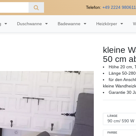
Telefon:
+49 2224 98061
ng
Duschwanne
Badewanne
Heizkörper
W
kleine W
50 cm a
Höhe 20 cm, T
Länge 50-280
für den Ansch
kleine Wandheizk
Garantie 30 J
LÄNGE
FARBE