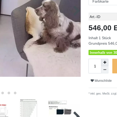
Technisches
Wert
Art.-ID
Merkmal
546,00
Inhalt
1
Stück
Grundpreis
546,0
Innerhalb von 30
Wunschliste
* inkl. ges. MwSt. zzgl.