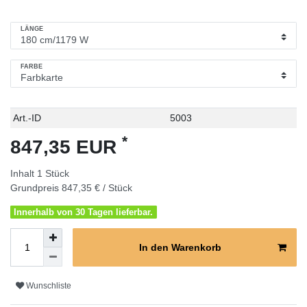
LÄNGE
FARBE
Technisches
Wert
Art.-ID
5003
Merkmal
*
847,35 EUR
Inhalt
1
Stück
Grundpreis
847,35 € / Stück
Innerhalb von 30 Tagen lieferbar.
In den Warenkorb
Wunschliste