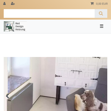
0,00 EUR
☰