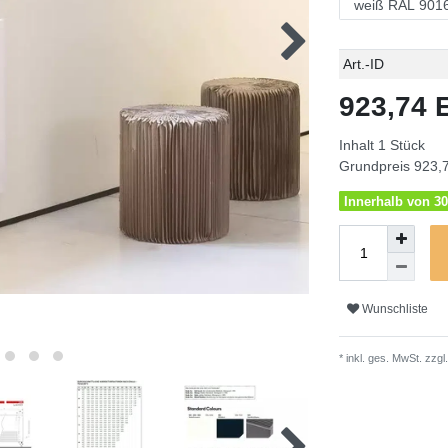
Technisches
Wert
Art.-ID
Merkmal
923,74
Inhalt
1
Stück
Grundpreis
923,7
Innerhalb von 30
Wunschliste
* inkl. ges. MwSt. zzgl.