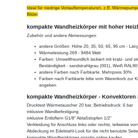
Ideal für niedrige Vorlauftemperaturen, z.B. Wärmepumpe
Bilder
kompakte Wandheizkörper mit hoher Heiz
Zubehör und andere Abmessungen:
andere Größen: Höhe 20, 35, 50, 65, 95 cm - Läng
Wärmeleistung 269 - 8484 Watt
Farben: Umweltfreundlich lackiert mit kratz- und s
Beständigkeit - sandstrahlgrau (001), Weiß RAL90
andere Farben nach Farbkarte: Mehrpreis 30%
Farben nach Farbkarte bitte vom Warenkorb zur K
angeben
kompakte Wandheizkörper - Konvektoren 
Drucktest Wärmetauscher 20 bar, Betriebsdruck: 6 bar
inklusive Wandbefestigung
inklusive Entlüftern G1/8" Ablaßstopfen 1/2"
Verkleidung für Anschluss links oder rechts, teilweise vor
Abdeckung im Edelstahl-Look für die nicht benutzte Seite
kompakte Wandheizkörper
günstig online kaufen.