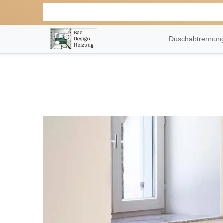
Duschabtrennu