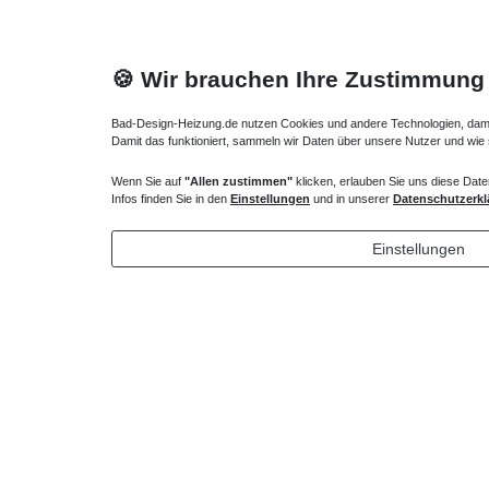
🍪 Wir brauchen Ihre Zustimmung
Bad-Design-Heizung.de nutzen Cookies und andere Technologien, damit 
Damit das funktioniert, sammeln wir Daten über unsere Nutzer und wie
Wenn Sie auf
"Allen zustimmen"
klicken, erlauben Sie uns diese Date
Heizkörper Ventil
Infos finden Sie in den
Einstellungen
und in unserer
Datenschutzerkl
135,00 € *
Einstellungen
*
inkl. ges. MwSt.
zzgl.
Versandkosten