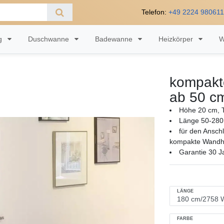
Telefon:
+49 2224 98061
ng
Duschwanne
Badewanne
Heizkörper
W
kompakt
ab 50 c
Höhe 20 cm, T
Länge 50-280
für den Ansch
kompakte Wandhe
Garantie 30 J
LÄNGE
FARBE