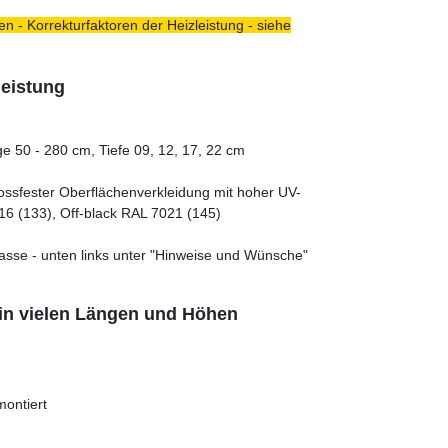
n - Korrekturfaktoren der Heizleistung - siehe
leistung
e 50 - 280 cm, Tiefe 09, 12, 17, 22 cm
tossfester Oberflächenverkleidung mit hoher UV-
16 (133), Off-black RAL 7021 (145)
asse - unten links unter "Hinweise und Wünsche"
in vielen Längen und Höhen
montiert