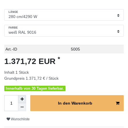
LÄNGE
FARBE
Technisches
Wert
Art.-ID
5005
Merkmal
*
1.371,72 EUR
Inhalt
1
Stück
Grundpreis
1.371,72 € / Stück
Innerhalb von 30 Tagen lieferbar.
In den Warenkorb
Wunschliste