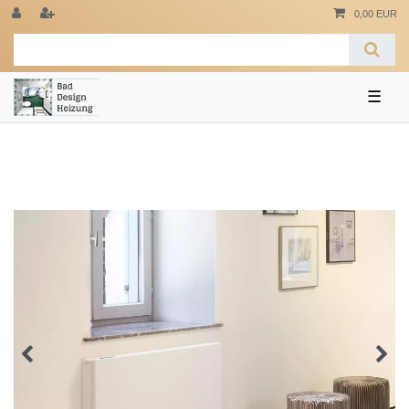
0,00 EUR
☰