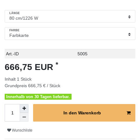
LÄNGE
FARBE
Technisches
Wert
Art.-ID
5005
Merkmal
*
666,75 EUR
Inhalt
1
Stück
Grundpreis
666,75 € / Stück
Innerhalb von 30 Tagen lieferbar.
In den Warenkorb
Wunschliste