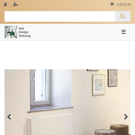
0,00 EUR
☰