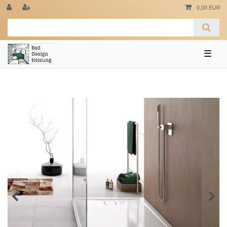
0,00 EUR
☰