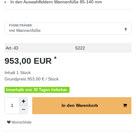
In den Auswahlfeldern Wannenfüße 85-140 mm
FÜSSE/TRÄGER
Technisches
Wert
Art.-ID
5222
Merkmal
*
953,00 EUR
Inhalt
1
Stück
Grundpreis
953,00 € / Stück
Innerhalb von 30 Tagen lieferbar.
In den Warenkorb
Wunschliste