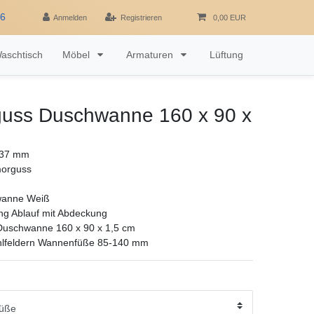
16
Anmelden
Registrieren
0,00 EUR
aschtisch
Möbel
Armaturen
Lüftung
uss Duschwanne 160 x 90 x
 37 mm
morguss
wanne Weiß
ng Ablauf mit Abdeckung
uschwanne 160 x 90 x 1,5 cm
hlfeldern Wannenfüße 85-140 mm