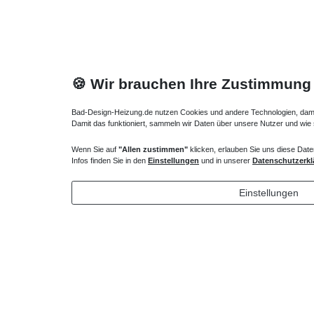
🍪 Wir brauchen Ihre Zustimmung
Bad-Design-Heizung.de nutzen Cookies und andere Technologien, damit 
Damit das funktioniert, sammeln wir Daten über unsere Nutzer und wie
Hotline
Wenn Sie auf
"Allen zustimmen"
klicken, erlauben Sie uns diese Date
Telefon:
02224 9806-116
Infos finden Sie in den
Einstellungen
und in unserer
Datenschutzerkl
E-Mail: bad-design-heizung@t-online.de
Einstellungen