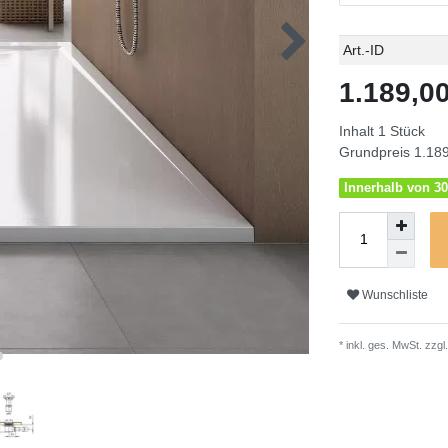
Technisches
Wert
Art.-ID
Merkmal
1.189,
Inhalt
1
Stück
Grundpreis
1.189
Innerhalb von 30
Wunschliste
* inkl. ges. MwSt. zzgl.