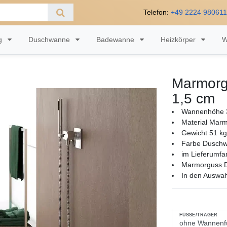
Telefon:
+49 2224 98061
ng
Duschwanne
Badewanne
Heizkörper
W
Marmorg
1,5 cm
Wannenhöhe
Material Mar
Gewicht 51 kg
Farbe Dusch
im Lieferumfa
Marmorguss D
In den Auswa
FÜSSE/TRÄGER