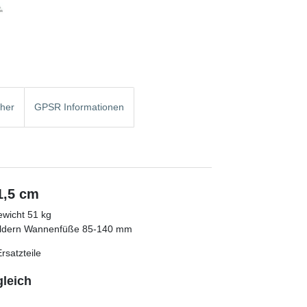
cher
GPSR Informationen
1,5 cm
wicht 51 kg
feldern Wannenfüße 85-140 mm
rsatzteile
leich