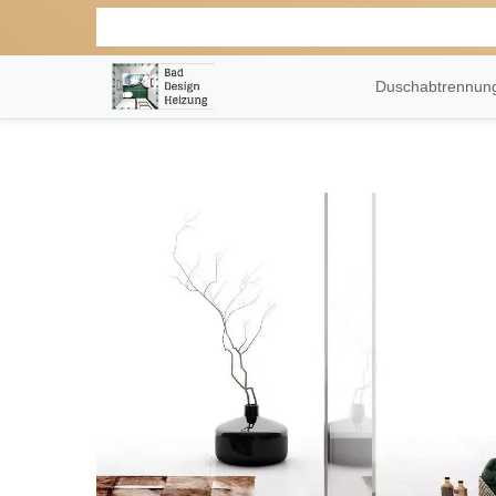
Duschabtrennu