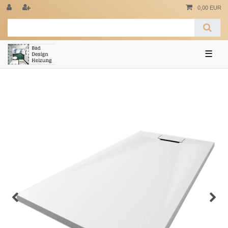
0,00 EUR
☰