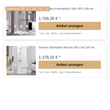
Lieferung DE, AT, BE, NL, LU
Eckeinstieg bodengleich 100 x 80 x 200 cm
1.729,35 € *
Artikel anzeigen
*
inkl. ges. MwSt.
zzgl.
Versandkosten
Dusche Drehfalttür Nische 100 x bis 220 cm
1.179,15 € *
Artikel anzeigen
*
inkl. ges. MwSt.
zzgl.
Versandkosten
Profil schwarz, chrom, ...
Dusche Schiebetür Rollen unten 100 x bis 220
cm Walk IN
932,40 € *
Artikel anzeigen