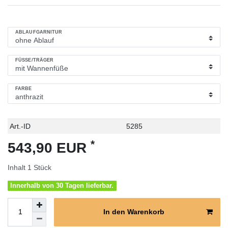
ABLAUFGARNITUR
FÜSSE/TRÄGER
FARBE
Technisches
Wert
Art.-ID
5285
Merkmal
*
543,90 EUR
Inhalt
1
Stück
Innerhalb von 30 Tagen lieferbar.
In den Warenkorb