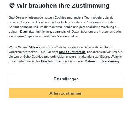
🍪 Wir brauchen Ihre Zustimmung
Bad-Design-Heizung.de nutzen Cookies und andere Technologien, damit
unsere Sites zuverlässig und sicher laufen, wir deren Performance auf dem
Schirm behalten und um dir relevante Inhalte und personalisierte Werbung zu
zeigen. Damit das funktioniert, sammeln wir Daten über unsere Nutzer und wie
sie unsere Angebote auf welchen Geräten nutzen.
Wenn Sie auf
"Allen zustimmen"
klicken, erlauben Sie uns diese Daten
weiterzuverarbeiten. Falls Sie dem
nicht zustimmen
, beschränken wir uns auf
die wesentliche Cookies und schneiden unsere Inhalte nicht auf Sie zu. Weitere
Infos finden Sie in den
Einstellungen
und in unserer
Datenschutzerklärung
Einstellungen
Allen zustimmen
Technisches
Wert
Art.-ID
5285
Merkmal