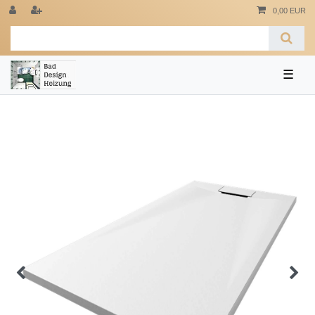
0,00 EUR
☰