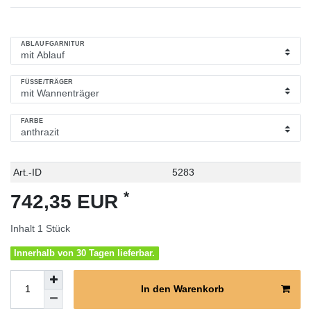
ABLAUFGARNITUR
FÜSSE/TRÄGER
FARBE
Technisches
Wert
Art.-ID
5283
Merkmal
*
742,35 EUR
Inhalt
1
Stück
Innerhalb von 30 Tagen lieferbar.
In den Warenkorb