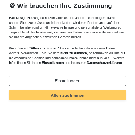
🍪 Wir brauchen Ihre Zustimmung
Bad-Design-Heizung.de nutzen Cookies und andere Technologien, damit
unsere Sites zuverlässig und sicher laufen, wir deren Performance auf dem
Schirm behalten und um dir relevante Inhalte und personalisierte Werbung zu
zeigen. Damit das funktioniert, sammeln wir Daten über unsere Nutzer und wie
sie unsere Angebote auf welchen Geräten nutzen.
Wenn Sie auf
"Allen zustimmen"
klicken, erlauben Sie uns diese Daten
weiterzuverarbeiten. Falls Sie dem
nicht zustimmen
, beschränken wir uns auf
die wesentliche Cookies und schneiden unsere Inhalte nicht auf Sie zu. Weitere
Infos finden Sie in den
Einstellungen
und in unserer
Datenschutzerklärung
Einstellungen
Allen zustimmen
Technisches
Wert
Art.-ID
5283
Merkmal