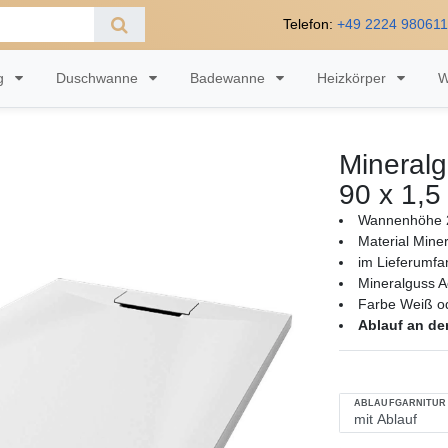
Telefon:
+49 2224 98061
ng
Duschwanne
Badewanne
Heizkörper
W
Mineral
90 x 1,5
Wannenhöhe 2
Material Mine
im Lieferumfa
Mineralguss A
Farbe Weiß ode
Ablauf an de
ABLAUFGARNITUR