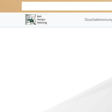
Duschabtrennu