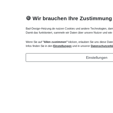
🍪 Wir brauchen Ihre Zustimmung
Bad-Design-Heizung.de nutzen Cookies und andere Technologien, damit 
Damit das funktioniert, sammeln wir Daten über unsere Nutzer und wie
Wenn Sie auf
"Allen zustimmen"
klicken, erlauben Sie uns diese Date
Dusche Schiebetür Rollen unten 140 x bis 220 cm
Duschabtr
Infos finden Sie in den
Einstellungen
und in unserer
Datenschutzerkl
Walk IN
cm 2-teilig
932,40 € *
1.459,
Einstellungen
*
inkl. ges. MwSt.
zzgl.
Versandkosten
*
inkl. ges
Lieferung DE, AT, BE, NL, LU