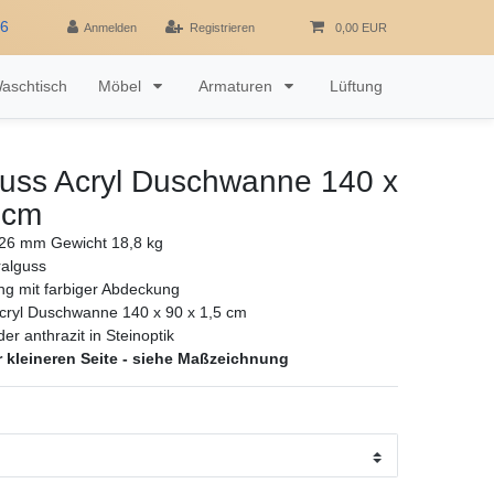
16
Anmelden
Registrieren
0,00 EUR
aschtisch
Möbel
Armaturen
Lüftung
guss Acryl Duschwanne 140 x
 cm
6 mm Gewicht 18,8 kg
ralguss
ng mit farbiger Abdeckung
cryl Duschwanne 140 x 90 x 1,5 cm
r anthrazit in Steinoptik
r kleineren Seite - siehe Maßzeichnung