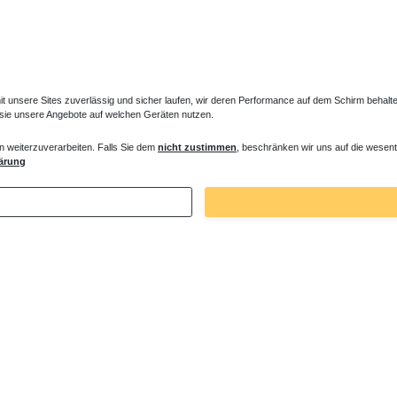
unsere Sites zuverlässig und sicher laufen, wir deren Performance auf dem Schirm behalten
 sie unsere Angebote auf welchen Geräten nutzen.
n weiterzuverarbeiten. Falls Sie dem
nicht zustimmen
, beschränken wir uns auf die wesent
ennung Nische Pendeltür 140 x bis 220
ärung
50 € *
. MwSt.
zzgl.
Versandkosten
Zuletzt angesehene Artikel