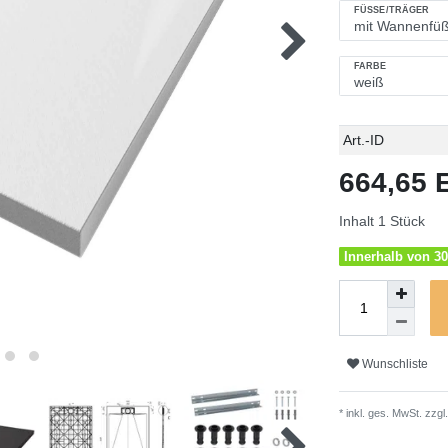
FÜSSE/TRÄGER
FARBE
Technisches
Wert
Art.-ID
Merkmal
664,65
Inhalt
1
Stück
Innerhalb von 30
Wunschliste
* inkl. ges. MwSt. zzgl.