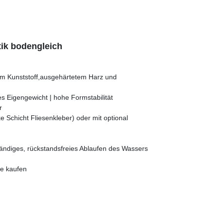
ik bodengleich
em Kunststoff,ausgehärtetem Harz und
s Eigengewicht | hohe Formstabilität
r
 Schicht Fliesenkleber) oder mit optional
ständiges, rückstandsfreies Ablaufen des Wassers
ne kaufen