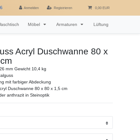
16
Anmelden
Registrieren
0,00 EUR
aschtisch
Möbel
Armaturen
Lüftung
guss Acryl Duschwanne 80 x
 cm
6 mm Gewicht 10,4 kg
ralguss
ng mit farbiger Abdeckung
cryl Duschwanne 80 x 80 x 1,5 cm
r anthrazit in Steinoptik