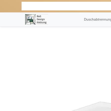
Duschabtrennu