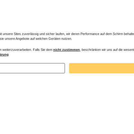
unsere Sites zuverlässig und sicher laufen, wir deren Performance auf dem Schirm behalten
 sie unsere Angebote auf welchen Geräten nutzen.
n weiterzuverarbeiten. Falls Sie dem
nicht zustimmen
, beschränken wir uns auf die wesent
hfalttür Eckeinstieg 80 x 80 x bis 220
ärung
75 € *
. MwSt.
zzgl.
Versandkosten
Zuletzt angesehene Artikel