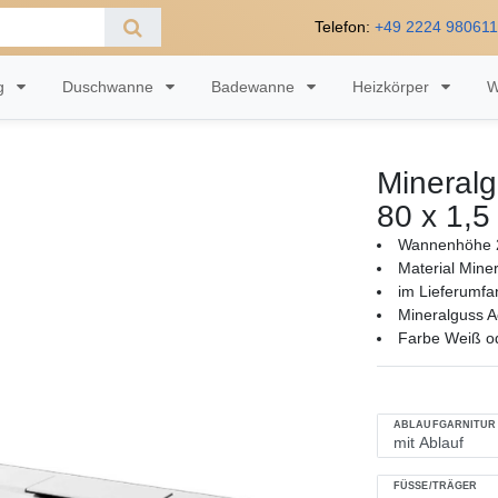
Telefon:
+49 2224 98061
ng
Duschwanne
Badewanne
Heizkörper
W
Mineral
80 x 1,5
Wannenhöhe 2
Material Mine
im Lieferumfa
Mineralguss A
Farbe Weiß ode
ABLAUFGARNITUR
FÜSSE/TRÄGER