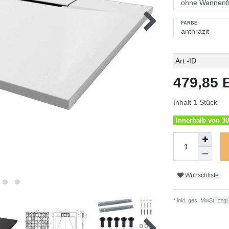
FARBE
Technisches
Wert
Art.-ID
Merkmal
479,85
Inhalt
1
Stück
Innerhalb von 30
Wunschliste
* inkl. ges. MwSt. zzgl.