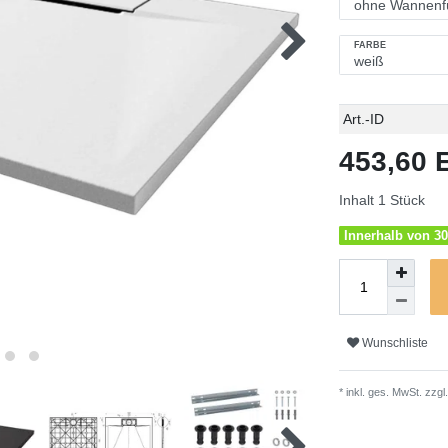
FARBE
Technisches
Wert
Art.-ID
Merkmal
453,60
Inhalt
1
Stück
Innerhalb von 30
Wunschliste
* inkl. ges. MwSt. zzgl.