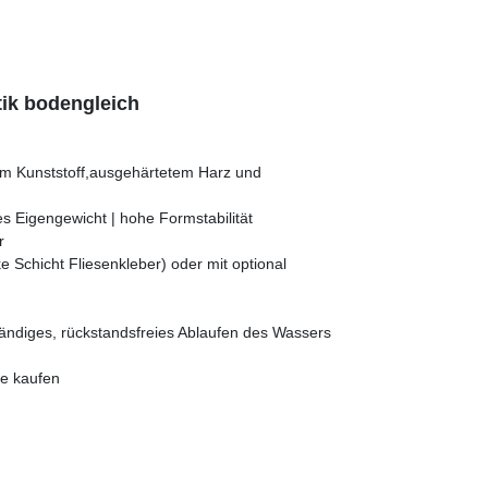
ik bodengleich
em Kunststoff,ausgehärtetem Harz und
s Eigengewicht | hohe Formstabilität
r
 Schicht Fliesenkleber) oder mit optional
ständiges, rückstandsfreies Ablaufen des Wassers
ne kaufen