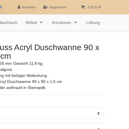
16
Anmelden
Registrieren
0,00 EUR
aschtisch
Möbel
Armaturen
Lüftung
guss Acryl Duschwanne 90 x
 cm
6 mm Gewicht 11,8 kg
ralguss
ng mit farbiger Abdeckung
cryl Duschwanne 90 x 90 x 1,5 cm
r anthrazit in Steinoptik