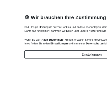
🍪 Wir brauchen Ihre Zustimmung
Bad-Design-Heizung.de nutzen Cookies und andere Technologien, damit 
Damit das funktioniert, sammeln wir Daten über unsere Nutzer und wie
Wenn Sie auf
"Allen zustimmen"
klicken, erlauben Sie uns diese Date
Walk IN Dusche Drehfalttür 90 x bis 220 cm
Eckeinsti
Infos finden Sie in den
Einstellungen
und in unserer
Datenschutzerkl
962,85 € *
1.683,
Einstellungen
*
inkl. ges. MwSt.
zzgl.
Versandkosten
*
inkl. ges
Lieferung DE, AT, BE, NL, LU