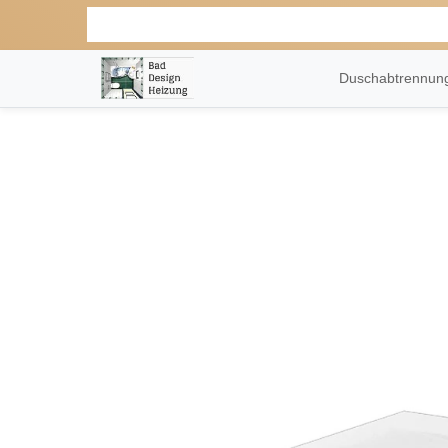
Duschabtrennu