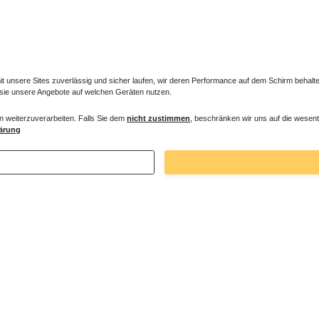
unsere Sites zuverlässig und sicher laufen, wir deren Performance auf dem Schirm behalten
 sie unsere Angebote auf welchen Geräten nutzen.
n weiterzuverarbeiten. Falls Sie dem
nicht zustimmen
, beschränken wir uns auf die wesent
eg bodengleich 90 x 90 x 200 cm
Glas Duschtür Nische 90 x bis 220 cm
ärung
15 € *
1.344,00 € *
. MwSt.
zzgl.
Versandkosten
*
inkl. ges. MwSt.
zzgl.
Versandkosten
Zuletzt angesehene Artikel