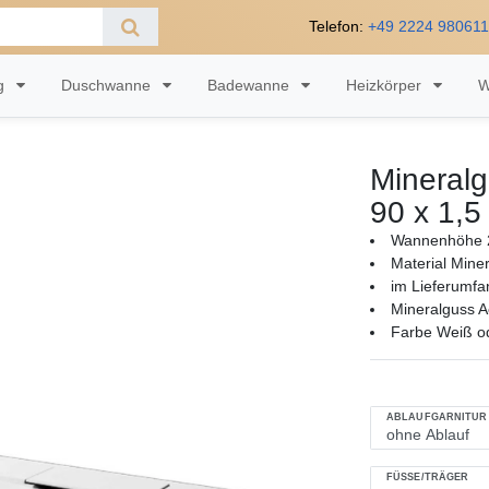
Telefon:
+49 2224 98061
ng
Duschwanne
Badewanne
Heizkörper
W
Mineral
90 x 1,5
Wannenhöhe 2
Material Mine
im Lieferumfa
Mineralguss A
Farbe Weiß ode
ABLAUFGARNITUR
FÜSSE/TRÄGER