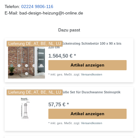
Telefon:
02224 9806-116
E-Mail: bad-design-heizung@t-online.de
Dazu passt
Lieferung DE, AT, BE, NL, LU
Dusche Eckeinstieg Schiebetür 100 x 90 x bis
220 cm
1.564,50 € *
Artikel anzeigen
*
inkl. ges. MwSt.
zzgl.
Versandkosten
Lieferung DE, AT, BE, NL, LU
Wannenfüße Set für Duschwanne Steinoptik
57,75 € *
Artikel anzeigen
*
inkl. ges. MwSt.
zzgl.
Versandkosten