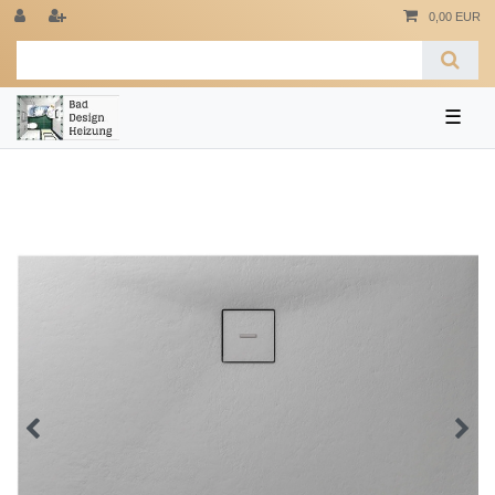
0,00 EUR
☰