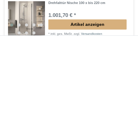
Drehfalttür Nische 100 x bis 220 cm
1.001,70 € *
Artikel anzeigen
*
inkl. ges. MwSt.
zzgl.
Versandkosten
Profil schwarz, chrom, ...
Walk IN Dusche 100 x bis 220 cm
868,35 € *
Artikel anzeigen
*
inkl. ges. MwSt.
zzgl.
Versandkosten