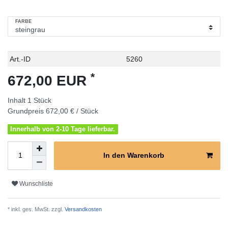
FARBE
Technisches
Wert
Art.-ID
5260
Merkmal
*
672,00 EUR
Inhalt
1
Stück
Grundpreis
672,00 € / Stück
Innerhalb von 2-10 Tage lieferbar.
In den Warenkorb
Wunschliste
* inkl. ges. MwSt. zzgl.
Versandkosten