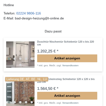
Hotline
Telefon:
02224 9806-116
E-Mail: bad-design-heizung@t-online.de
Dazu passt
Duschtür Nischentür Schiebetür 120 x bis 220
cm
1.202,25 € *
Artikel anzeigen
*
inkl. ges. MwSt.
zzgl.
Versandkosten
Lieferung DE, AT, BE, NL, LU
Dusche Eckeinstieg Schiebetür 120 x 120 x bis
220 cm
1.564,50 € *
Artikel anzeigen
*
inkl. ges. MwSt.
zzgl.
Versandkosten