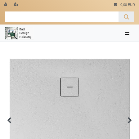
0,00 EUR
☰