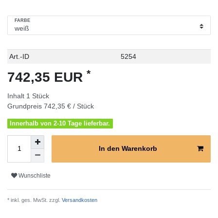
FARBE
Technisches
Wert
Art.-ID
5254
Merkmal
*
742,35 EUR
Inhalt
1
Stück
Grundpreis
742,35 € / Stück
Innerhalb von 2-10 Tage lieferbar.
In den Warenkorb
Wunschliste
* inkl. ges. MwSt. zzgl.
Versandkosten