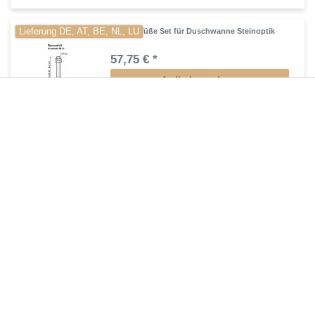
Lieferung DE, AT, BE, NL, LU
Wannenfüße Set für Duschwanne Steinoptik
57,75 € *
Artikel anzeigen
*
inkl. ges. MwSt.
zzgl.
Versandkosten