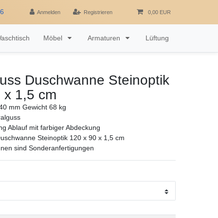
16
Anmelden
Registrieren
0,00 EUR
aschtisch
Möbel
Armaturen
Lüftung
guss Duschwanne Steinoptik
 x 1,5 cm
40 mm Gewicht 68 kg
ralguss
ng Ablauf mit farbiger Abdeckung
uschwanne Steinoptik 120 x 90 x 1,5 cm
nen sind Sonderanfertigungen