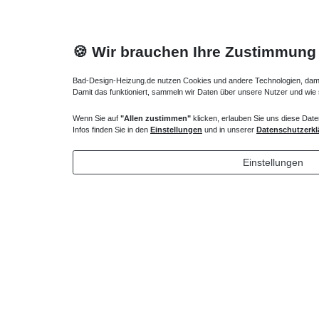
🍪 Wir brauchen Ihre Zustimmung
Bad-Design-Heizung.de nutzen Cookies und andere Technologien, damit 
Damit das funktioniert, sammeln wir Daten über unsere Nutzer und wie
Wenn Sie auf
"Allen zustimmen"
klicken, erlauben Sie uns diese Date
Duschtür Nischentür Schiebetür 120 x bis 220 cm
Wannenfüß
Infos finden Sie in den
Einstellungen
und in unserer
Datenschutzerkl
1.202,25 € *
57,75 
Einstellungen
*
inkl. ges. MwSt.
zzgl.
Versandkosten
*
inkl. ges
Lieferung DE, AT, BE, NL, LU