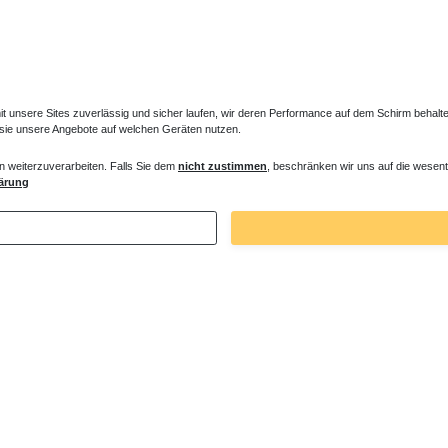
unsere Sites zuverlässig und sicher laufen, wir deren Performance auf dem Schirm behalten
 sie unsere Angebote auf welchen Geräten nutzen.
n weiterzuverarbeiten. Falls Sie dem
nicht zustimmen
, beschränken wir uns auf die wesent
e Set für Duschwanne Steinoptik
ärung
€ *
. MwSt.
zzgl.
Versandkosten
Zuletzt angesehene Artikel