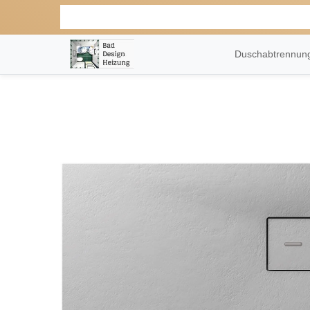
Duschabtrennu