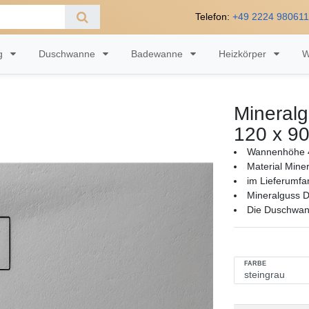
Telefon:
+49 2224 98061
ng
Duschwanne
Badewanne
Heizkörper
W
Mineral
120 x 90
Wannenhöhe 
Material Mine
im Lieferumfa
Mineralguss D
Die Duschwan
FARBE