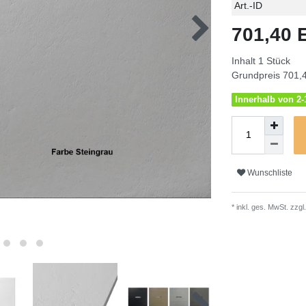
Technisches
Wert
Art.-ID
Merkmal
701,40
Inhalt
1
Stück
Grundpreis
701,4
Innerhalb von 2-1
Wunschliste
* inkl. ges. MwSt. zzgl.