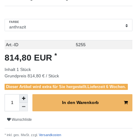
FARBE
Technisches
Wert
Art.-ID
5255
Merkmal
*
814,80 EUR
Inhalt
1
Stück
Grundpreis
814,80 € / Stück
Dieser Artikel wird extra für Sie hergestellt.Lieferzeit 6 Wochen.
In den Warenkorb
Wunschliste
* inkl. ges. MwSt. zzgl.
Versandkosten