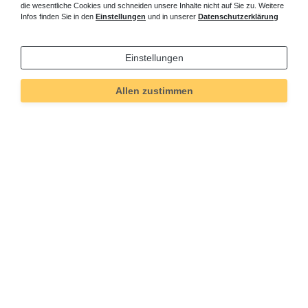
die wesentliche Cookies und schneiden unsere Inhalte nicht auf Sie zu. Weitere
Infos finden Sie in den
Einstellungen
und in unserer
Datenschutzerklärung
Einstellungen
Allen zustimmen
Technisches
Wert
Art.-ID
5255
Merkmal
Informationen
Versand und Zahlung
Bei Fragen helfen wir zum Ortstarif:
Kontakt
Sie möchten vom Kauf zurücktreten?
Kaufvertrag widerrufen