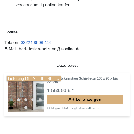
cm
cm günstig online kaufen
Hotline
Telefon:
02224 9806-116
E-Mail: bad-design-heizung@t-online.de
Dazu passt
Lieferung DE, AT, BE, NL, LU
Dusche Eckeinstieg Schiebetür 100 x 90 x bis
220 cm
1.564,50 € *
Artikel anzeigen
*
inkl. ges. MwSt.
zzgl.
Versandkosten