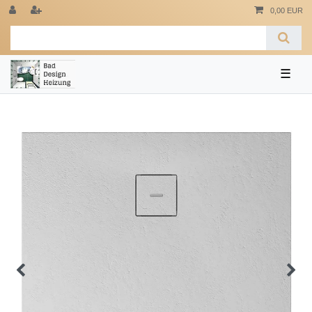
0,00 EUR
☰