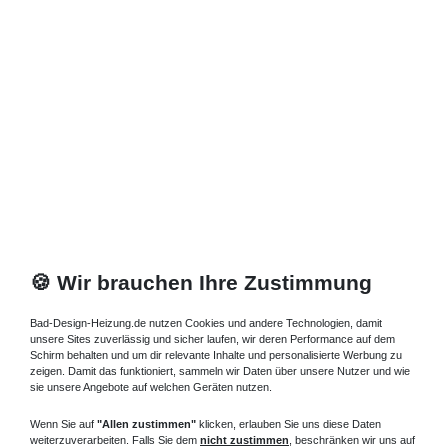
Lieferung DE, AT, BE, NL, LU
Mineralguss Duschwanne Steinoptik
Sondermass bis 100 cm
814,80 € *
Artikel anzeigen
*
inkl. ges. MwSt.
zzgl.
Versandkosten
🍪 Wir brauchen Ihre Zustimmung
Bad-Design-Heizung.de nutzen Cookies und andere Technologien, damit
unsere Sites zuverlässig und sicher laufen, wir deren Performance auf dem
Schirm behalten und um dir relevante Inhalte und personalisierte Werbung zu
zeigen. Damit das funktioniert, sammeln wir Daten über unsere Nutzer und wie
sie unsere Angebote auf welchen Geräten nutzen.
Wenn Sie auf
"Allen zustimmen"
klicken, erlauben Sie uns diese Daten
weiterzuverarbeiten. Falls Sie dem
nicht zustimmen
, beschränken wir uns auf