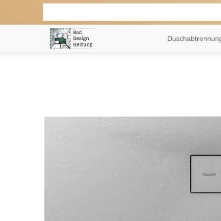
Duschabtrennu