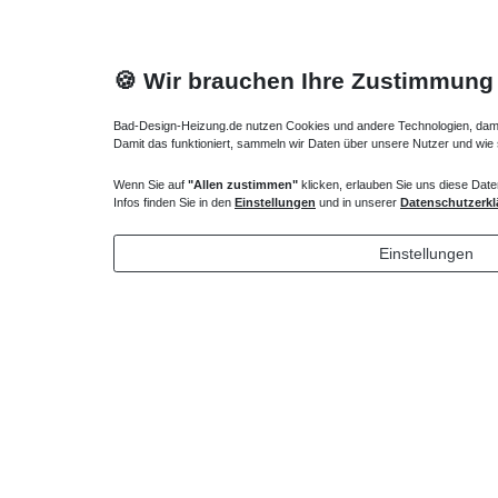
🍪 Wir brauchen Ihre Zustimmung
Bad-Design-Heizung.de nutzen Cookies und andere Technologien, damit 
Damit das funktioniert, sammeln wir Daten über unsere Nutzer und wie
Wenn Sie auf
"Allen zustimmen"
klicken, erlauben Sie uns diese Date
Duschtür Nischentür Schiebetür 140 x bis 220 cm
Infos finden Sie in den
Einstellungen
und in unserer
Datenschutzerkl
1.202,25 € *
Einstellungen
*
inkl. ges. MwSt.
zzgl.
Versandkosten
Lieferung DE, AT, BE, NL, LU