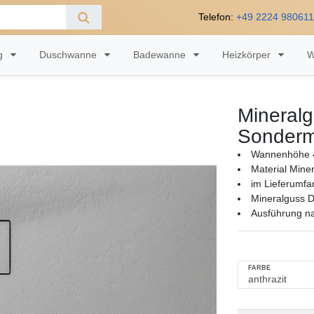
Telefon:
+49 2224 98061
ng
Duschwanne
Badewanne
Heizkörper
W
Mineral
Sonderm
Wannenhöhe 
Material Mine
im Lieferumfa
Mineralguss 
Ausführung n
FARBE