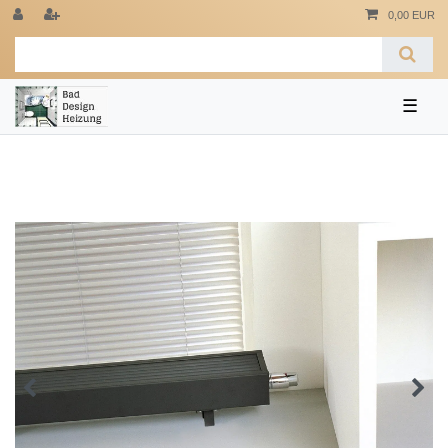
0,00 EUR
☰