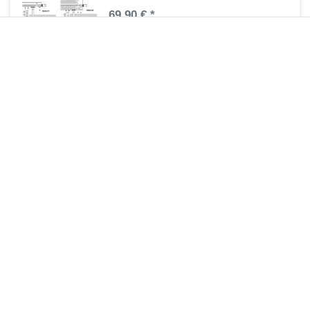
69,90 € *
1
Stück
| 69,90 € / Stück
Artikel anzeigen
*
inkl. ges. MwSt.
zzgl.
Versandkosten
Bankträger Standheizkörper MIF
93,45 € *
1
Stück
| 93,45 € / Stück
Artikel anzeigen
*
inkl. ges. MwSt.
zzgl.
Versandkosten