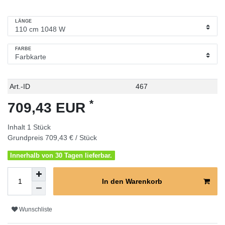
LÄNGE
FARBE
Technisches
Wert
Art.-ID
467
Merkmal
*
709,43 EUR
Inhalt
1
Stück
Grundpreis
709,43 € / Stück
Innerhalb von 30 Tagen lieferbar.
In den Warenkorb
Wunschliste