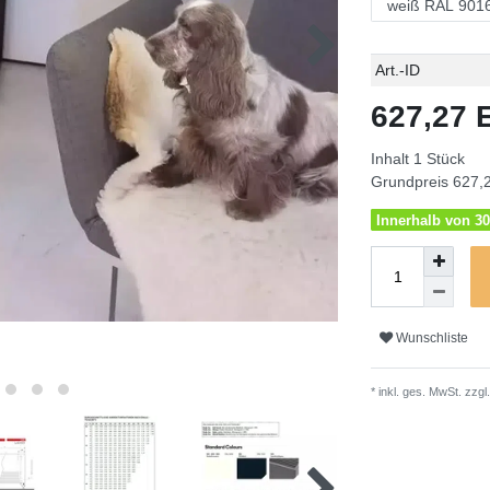
Technisches
Wert
Art.-ID
Merkmal
627,27
Inhalt
1
Stück
Grundpreis
627,2
Innerhalb von 30
Wunschliste
* inkl. ges. MwSt. zzgl.