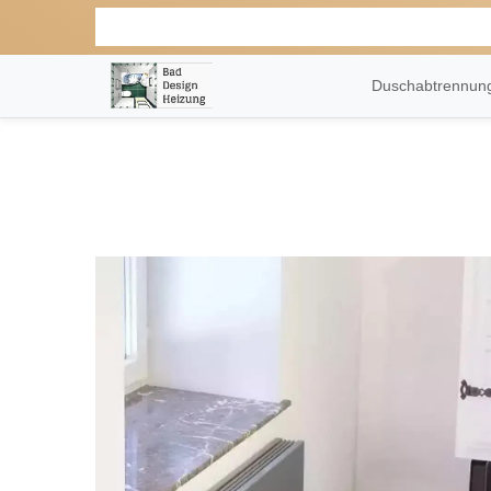
Duschabtrennu