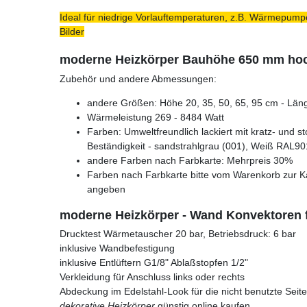
Ideal für niedrige Vorlauftemperaturen, z.B. Wärmepumpe
Bilder
moderne Heizkörper Bauhöhe 650 mm ho
Zubehör und andere Abmessungen:
andere Größen: Höhe 20, 35, 50, 65, 95 cm - Läng
Wärmeleistung 269 - 8484 Watt
Farben: Umweltfreundlich lackiert mit kratz- und s
Beständigkeit - sandstrahlgrau (001), Weiß RAL90
andere Farben nach Farbkarte: Mehrpreis 30%
Farben nach Farbkarte bitte vom Warenkorb zur K
angeben
moderne Heizkörper - Wand Konvektoren f
Drucktest Wärmetauscher 20 bar, Betriebsdruck: 6 bar
inklusive Wandbefestigung
inklusive Entlüftern G1/8" Ablaßstopfen 1/2"
Verkleidung für Anschluss links oder rechts
Abdeckung im Edelstahl-Look für die nicht benutzte Seite
dekorative Heizkörper
günstig online kaufen.