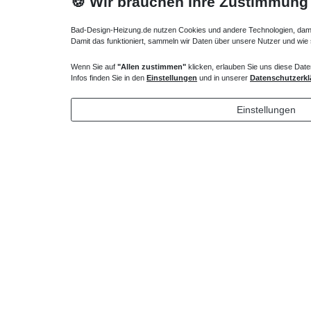
🍪 Wir brauchen Ihre Zustimmung
Bad-Design-Heizung.de nutzen Cookies und andere Technologien, damit 
Damit das funktioniert, sammeln wir Daten über unsere Nutzer und wie
Wenn Sie auf
"Allen zustimmen"
klicken, erlauben Sie uns diese Date
Infos finden Sie in den
Einstellungen
und in unserer
Datenschutzerkl
Einstellungen
moderne Heizkörper 65 x 13 x ab 50 cm ab 772
Watt
627,27 € *
*
inkl. ges. MwSt.
zzgl.
Versandkosten
Technisches
Wert
Art.-ID
Merkmal