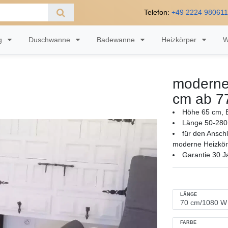
Telefon:
+49 2224 98061
ng
Duschwanne
Badewanne
Heizkörper
W
moderne 
cm ab 7
Höhe 65 cm, B
Länge 50-280
für den Ansch
moderne Heizkör
Garantie 30 J
LÄNGE
FARBE