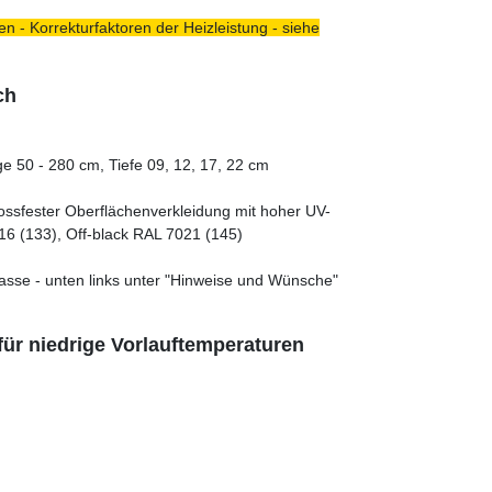
n - Korrekturfaktoren der Heizleistung - siehe
ch
e 50 - 280 cm, Tiefe 09, 12, 17, 22 cm
tossfester Oberflächenverkleidung mit hoher UV-
16 (133), Off-black RAL 7021 (145)
asse - unten links unter "Hinweise und Wünsche"
ür niedrige Vorlauftemperaturen