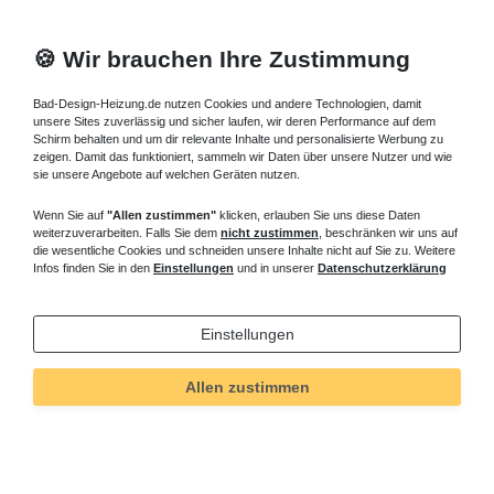
🍪 Wir brauchen Ihre Zustimmung
Bad-Design-Heizung.de nutzen Cookies und andere Technologien, damit
unsere Sites zuverlässig und sicher laufen, wir deren Performance auf dem
Schirm behalten und um dir relevante Inhalte und personalisierte Werbung zu
zeigen. Damit das funktioniert, sammeln wir Daten über unsere Nutzer und wie
sie unsere Angebote auf welchen Geräten nutzen.
Wenn Sie auf
"Allen zustimmen"
klicken, erlauben Sie uns diese Daten
weiterzuverarbeiten. Falls Sie dem
nicht zustimmen
, beschränken wir uns auf
die wesentliche Cookies und schneiden unsere Inhalte nicht auf Sie zu. Weitere
Infos finden Sie in den
Einstellungen
und in unserer
Datenschutzerklärung
Einstellungen
Allen zustimmen
Technisches
Wert
Art.-ID
4986