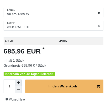
LÄNGE
FARBE
Technisches
Wert
Art.-ID
4986
Merkmal
*
685,96 EUR
Inhalt
1
Stück
Grundpreis
685,96 € / Stück
Innerhalb von 30 Tagen lieferbar.
In den Warenkorb
Wunschliste