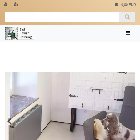
0,00 EUR
☰