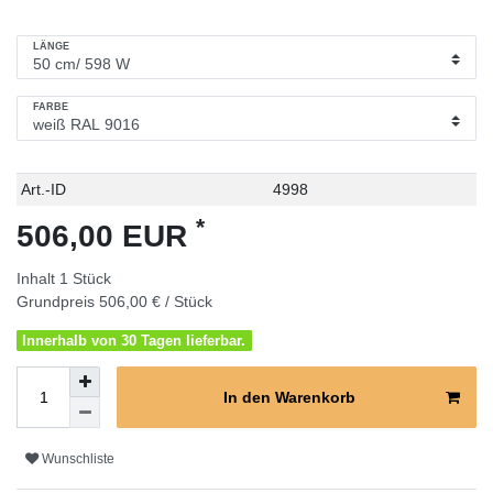
LÄNGE
FARBE
Technisches
Wert
Art.-ID
4998
Merkmal
*
506,00 EUR
Inhalt
1
Stück
Grundpreis
506,00 € / Stück
Innerhalb von 30 Tagen lieferbar.
In den Warenkorb
Wunschliste