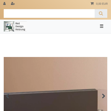
0,00 EUR
☰