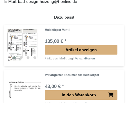
E-Mail: bad-design-heizung@t-online.de
Dazu passt
Heizkörper Ventil
135,00 € *
Artikel anzeigen
*
inkl. ges. MwSt.
zzgl.
Versandkosten
Verlängerter Entlüfter für Heizkörper
43,00 € *
In den Warenkorb
*
inkl. ges. MwSt.
zzgl.
Versandkosten
Verlängertes Ventil für Heizkörper Konvektor