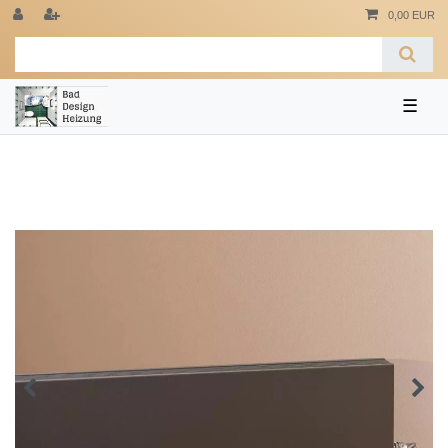
0,00 EUR
☰