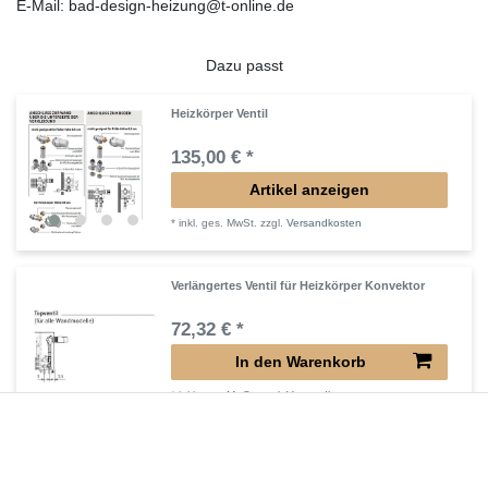
E-Mail: bad-design-heizung@t-online.de
Dazu passt
Heizkörper Ventil
135,00 € *
Artikel anzeigen
*
inkl. ges. MwSt.
zzgl.
Versandkosten
Verlängertes Ventil für Heizkörper Konvektor
72,32 € *
In den Warenkorb
*
inkl. ges. MwSt.
zzgl.
Versandkosten
Verlängerter Entlüfter für Heizkörper