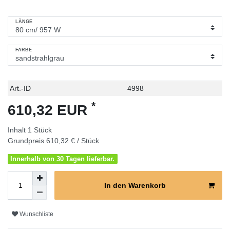
LÄNGE
FARBE
Technisches
Wert
Art.-ID
4998
Merkmal
*
610,32 EUR
Inhalt
1
Stück
Grundpreis
610,32 € / Stück
Innerhalb von 30 Tagen lieferbar.
In den Warenkorb
Wunschliste