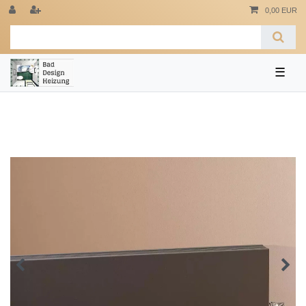
0,00 EUR
☰