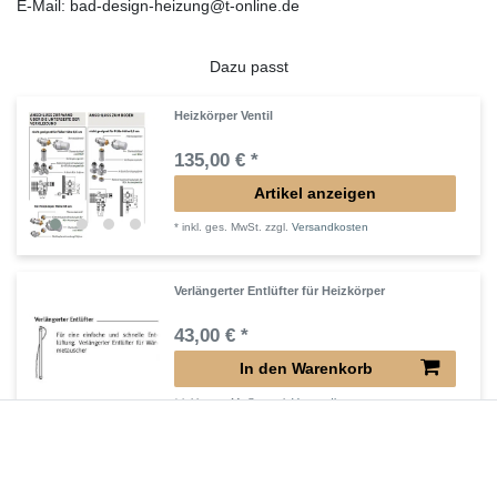
E-Mail: bad-design-heizung@t-online.de
Dazu passt
Heizkörper Ventil
135,00 € *
Artikel anzeigen
*
inkl. ges. MwSt.
zzgl.
Versandkosten
Verlängerter Entlüfter für Heizkörper
43,00 € *
In den Warenkorb
*
inkl. ges. MwSt.
zzgl.
Versandkosten
Verlängertes Ventil für Heizkörper Konvektor