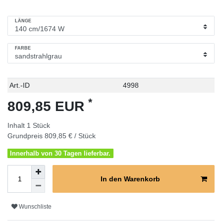
LÄNGE
FARBE
Technisches
Wert
Art.-ID
4998
Merkmal
*
809,85 EUR
Inhalt
1
Stück
Grundpreis
809,85 € / Stück
Innerhalb von 30 Tagen lieferbar.
In den Warenkorb
Wunschliste