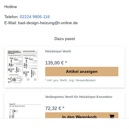
Hotline
Telefon:
02224 9806-116
E-Mail: bad-design-heizung@t-online.de
Dazu passt
Heizkörper Ventil
135,00 € *
Artikel anzeigen
*
inkl. ges. MwSt.
zzgl.
Versandkosten
Verlängertes Ventil für Heizkörper Konvektor
72,32 € *
In den Warenkorb
*
inkl. ges. MwSt.
zzgl.
Versandkosten