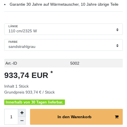
Garantie 30 Jahre auf Wärmetauscher, 10 Jahre übrige Teile
LÄNGE
FARBE
Technisches
Wert
Art.-ID
5002
Merkmal
*
933,74 EUR
Inhalt
1
Stück
Grundpreis
933,74 € / Stück
Innerhalb von 30 Tagen lieferbar.
In den Warenkorb