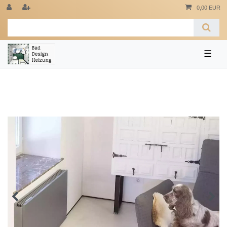
0,00 EUR
☰