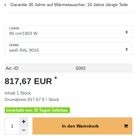
Garantie 30 Jahre auf Wärmetauscher, 10 Jahre übrige Teile
LÄNGE
FARBE
Technisches
Wert
Art.-ID
5002
Merkmal
*
817,67 EUR
Inhalt
1
Stück
Grundpreis
817,67 € / Stück
Innerhalb von 30 Tagen lieferbar.
In den Warenkorb