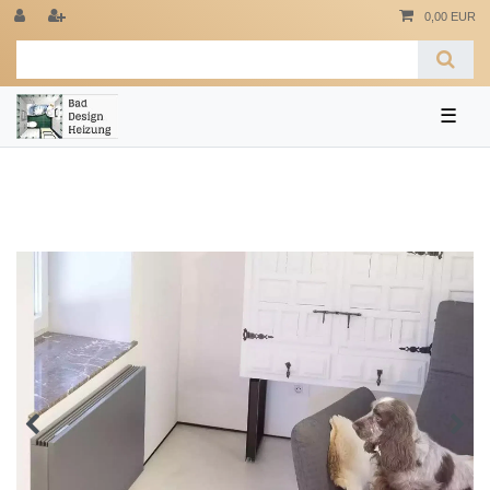
0,00 EUR
☰