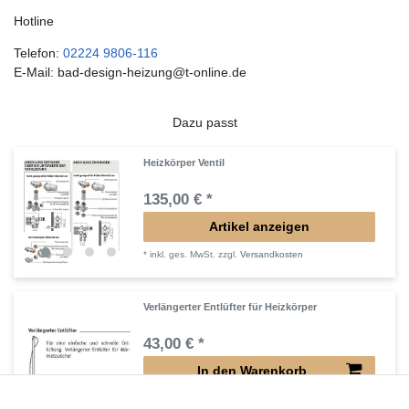
Hotline
Telefon:
02224 9806-116
E-Mail: bad-design-heizung@t-online.de
Dazu passt
Heizkörper Ventil
135,00 € *
Artikel anzeigen
*
inkl. ges. MwSt.
zzgl.
Versandkosten
Verlängerter Entlüfter für Heizkörper
43,00 € *
In den Warenkorb
*
inkl. ges. MwSt.
zzgl.
Versandkosten